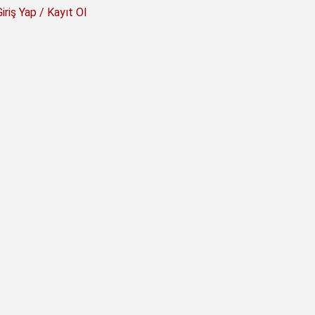
Giriş Yap / Kayıt Ol
2
Dü
S
Yaz