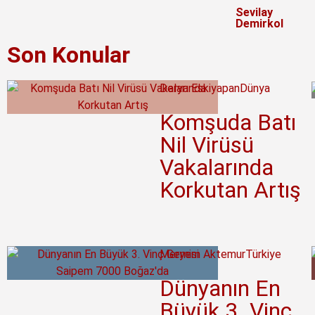
Sevilay
Demirkol
Son Konular
Derya Eskiyapan
Dünya
Komşuda Batı
Nil Virüsü
Vakalarında
Korkutan Artış
Meryem Aktemur
Türkiye
Dünyanın En
Büyük 3. Vinç