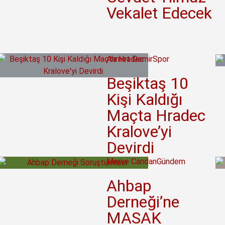
Vekalet Edecek
Ahmet Demir
Spor
Beşiktaş 10
Kişi Kaldığı
Maçta Hradec
Kralove’yi
Devirdi
Merve Candan
Gündem
Ahbap
Derneği’ne
MASAK