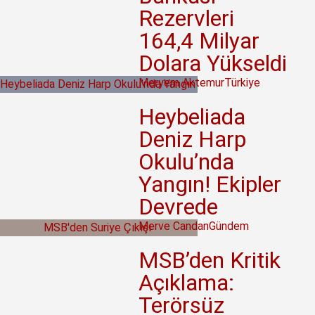
Rezervleri
164,4 Milyar
Dolara Yükseldi
Meryem Aktemur
Türkiye
Heybeliada
Deniz Harp
Okulu’nda
Yangın! Ekipler
Devrede
Merve Candan
Gündem
MSB’den Kritik
Açıklama:
Terörsüz