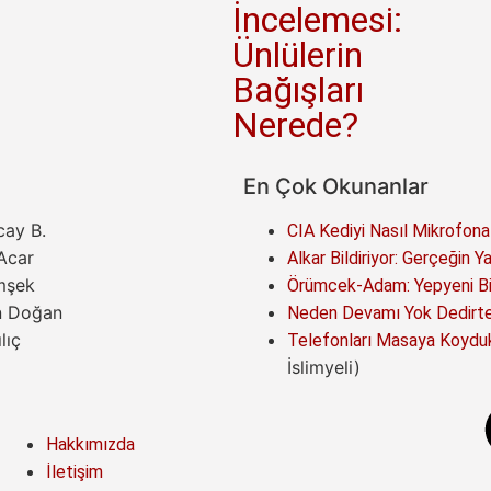
İncelemesi:
Ünlülerin
Bağışları
Nerede?
En Çok Okunanlar
cay B.
CIA Kediyi Nasıl Mikrofona
 Acar
Alkar Bildiriyor: Gerçeğin Y
mşek
Örümcek-Adam: Yepyeni Bir
n Doğan
Neden Devamı Yok Dedirten
lıç
Telefonları Masaya Koyduk
İslimyeli)
Hakkımızda
İletişim