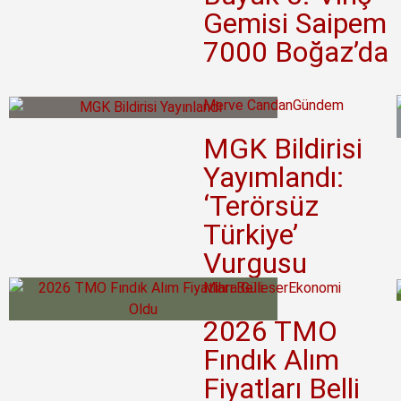
Gemisi Saipem
7000 Boğaz’da
Merve Candan
Gündem
MGK Bildirisi
Yayımlandı:
‘Terörsüz
Türkiye’
Vurgusu
Mihra Güleser
Ekonomi
2026 TMO
Fındık Alım
Fiyatları Belli