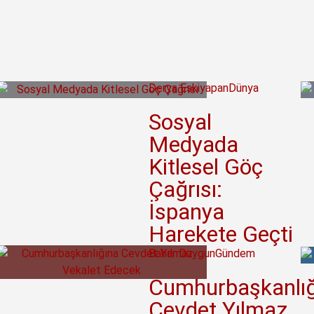
Derya Eskiyapan
Dünya
Sosyal
Medyada
Kitlesel Göç
Çağrısı:
İspanya
Harekete Geçti
Bahar Duygun
Gündem
Cumhurbaşkanlığ
Cevdet Yılmaz