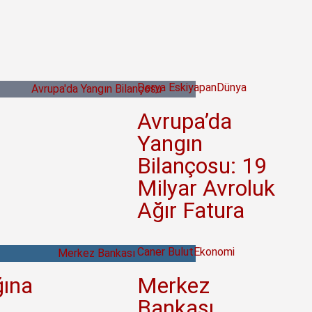
Derya Eskiyapan
Dünya
Avrupa’da
Yangın
Bilançosu: 19
Milyar Avroluk
Ağır Fatura
Caner Bulut
Ekonomi
ına
Merkez
Bankası