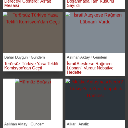
Dereceyi Gösterdi: Asfalt
Boşanmada Tam Kusurlu
Mesaisi
Sayıldı
Bahar Duygun
Gündem
Aslıhan Aktay
Gündem
Terörsüz Türkiye Yasa Teklifi
İsrail Ateşkese Rağmen
Komisyon’dan Geçti
Lübnan’ı Vurdu: Nebatiye
Hedefte
Aslıhan Aktay
Gündem
Alkar
Analiz