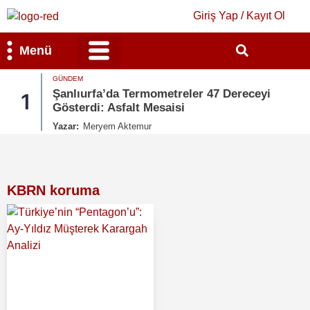
Giriş Yap / Kayıt Ol
Menü
GÜNDEM
Bilim & Teknoloji
Kültür & Sanat
Şanlıurfa’da Termometreler 47 Dereceyi
1
Gösterdi: Asfalt Mesaisi
Yazar:
Meryem Aktemur
KBRN koruma