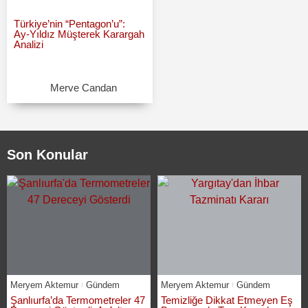
Türkiye’nin “Pentagon’u”:
Ay‑Yıldız Müşterek Karargah
Analizi
Merve Candan
Son Konular
Meryem Aktemur
Gündem
Meryem Aktemur
Gündem
Şanlıurfa’da Termometreler 47
Temizliğe Dikkat Etmeyen Eş