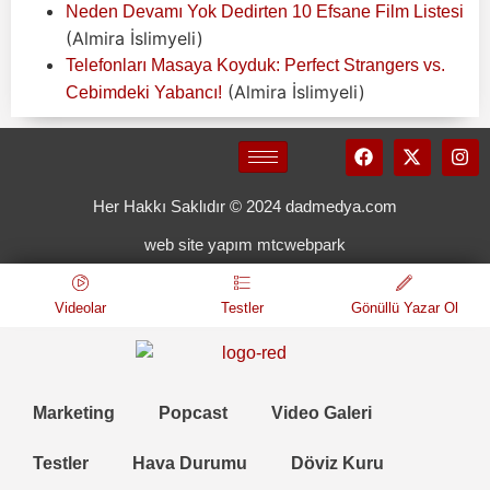
Neden Devamı Yok Dedirten 10 Efsane Film Listesi
(Almira İslimyeli)
Telefonları Masaya Koyduk: Perfect Strangers vs.
(Almira İslimyeli)
Cebimdeki Yabancı!
Her Hakkı Saklıdır © 2024 dadmedya.com
web site yapım mtcwebpark
Videolar
Testler
Gönüllü Yazar Ol
Marketing
Popcast
Video Galeri
Testler
Hava Durumu
Döviz Kuru