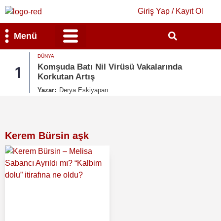
Giriş Yap / Kayıt Ol
Menü
DÜNYA
Bilim & Teknoloji
Kültür & Sanat
Komşuda Batı Nil Virüsü Vakalarında
1
Korkutan Artış
Yazar:
Derya Eskiyapan
Kerem Bürsin aşk