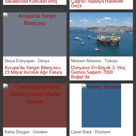
Vakalarında Korkutan Artış
Çağrısı: İspanya Harekete
Geçti
Derya Eskiyapan
Dünya
Meryem Aktemur
Türkiye
Avrupa’da Yangın Bilançosu:
Dünyanın En Büyük 3. Vinç
19 Milyar Avroluk Ağır Fatura
Gemisi Saipem 7000
Boğaz’da
Bahar Duygun
Gündem
Caner Bulut
Ekonomi