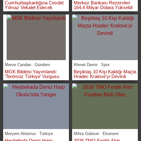
Cumhurbaşkanlığına Cevdet
Merkez Bankası Rezervleri
Yılmaz Vekalet Edecek
164,4 Milyar Dolara Yükseldi
Merve Candan
Gündem
Ahmet Demir
Spor
MGK Bildirisi Yayımlandı:
Beşiktaş 10 Kişi Kaldığı Maçta
‘Terörsüz Türkiye’ Vurgusu
Hradec Kralove’yi Devirdi
Meryem Aktemur
Türkiye
Mihra Güleser
Ekonomi
Heybeliada Deniz Harp
2026 TMO Fındık Alım