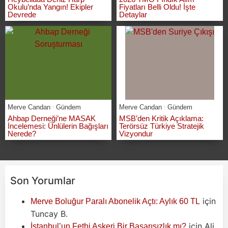
Okulu’nda Yangın! Ekipler
Fiyatları Belli Oldu! İşte
Devrede
Detaylar
Merve Candan
Gündem
Merve Candan
Gündem
Ahbap Derneği’ne MASAK
MSB’den Kritik Açıklama:
İncelemesi: Ünlülerin Bağışları
Terörsüz Türkiye Stratejik
Nerede?
Vizyondur
Son Yorumlar
için
Merve Boluğur Paralı Abonelik Açtı: Aylık 60 TL
Tuncay B.
için
Ali
İstanbul’un Fethi Askeri Bir Başarısızlık mı?