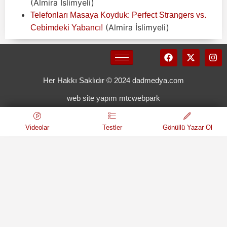
(Almira İslimyeli)
Telefonları Masaya Koyduk: Perfect Strangers vs.
(Almira İslimyeli)
Cebimdeki Yabancı!
Her Hakkı Saklıdır © 2024 dadmedya.com
web site yapım mtcwebpark
Videolar
Testler
Gönüllü Yazar Ol