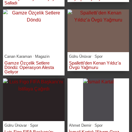
Salladı
Canan Karaman
Magazin
Gülru Ünüvar
Spor
Gamze Özçelik Setlere
Spalletti’den Kenan Yıldız’a
Döndü: Operasyon Alesta
Övgü Yağmuru
Geliyor
Gülru Ünüvar
Spor
Ahmet Demir
Spor
Luis Figo FIFA Başkanı’nı
İsmail Kartal: “Sturm Graz