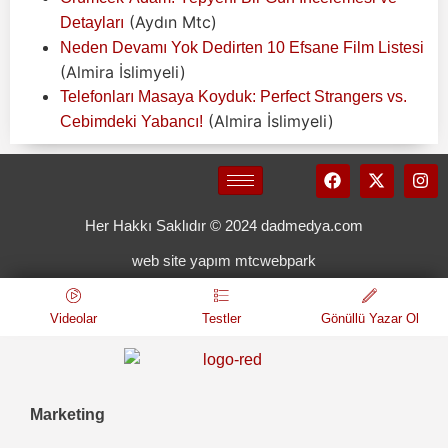
(Aydın Mtc)
Detayları
Neden Devamı Yok Dedirten 10 Efsane Film Listesi
(Almira İslimyeli)
Telefonları Masaya Koyduk: Perfect Strangers vs.
(Almira İslimyeli)
Cebimdeki Yabancı!
Her Hakkı Saklıdır © 2024 dadmedya.com
web site yapım mtcwebpark
Videolar
Testler
Gönüllü Yazar Ol
Marketing