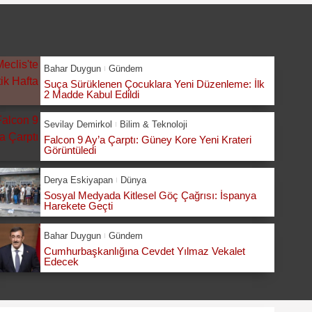
Bahar Duygun
Gündem
Suça Sürüklenen Çocuklara Yeni Düzenleme: İlk
2 Madde Kabul Edildi
Sevilay Demirkol
Bilim & Teknoloji
Falcon 9 Ay’a Çarptı: Güney Kore Yeni Krateri
Görüntüledi
Derya Eskiyapan
Dünya
Sosyal Medyada Kitlesel Göç Çağrısı: İspanya
Harekete Geçti
Bahar Duygun
Gündem
Cumhurbaşkanlığına Cevdet Yılmaz Vekalet
Edecek