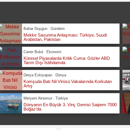
Bahar Duygun
Gündem
Mekke Savunma Anlaşması: Türkiye, Suudi
Arabistan, Pakistan
Caner Bulut
Ekonomi
Küresel Piyasalarda Kritik Cuma: Gözler ABD
Tarım Dışı İstihdamda
Derya Eskiyapan
Dünya
Komşuda Batı Nil Virüsü Vakalarında Korkutan
Artış
Meryem Aktemur
Türkiye
Dünyanın En Büyük 3. Vinç Gemisi Saipem 7000
Boğaz’da