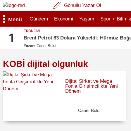
Gönüllü Yazar Ol
Gündem
Ekonomi
Yaşam
Spor
Bilim 
Menü
EKONOMI
1
Brent Petrol 83 Dolara Yükseldi: Hürmüz Boğaz
Yazar:
Caner Bulut
KOBİ dijital olgunluk
Dijital Şirket ve Mega
Fonla Girişimcilikte Yeni
Dönem
Caner Bulut