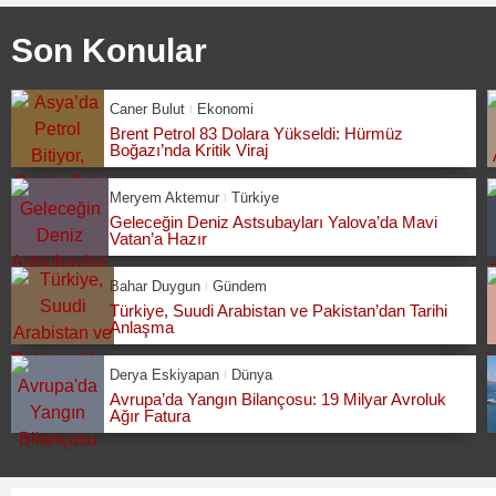
Son Konular
Caner Bulut
Ekonomi
Brent Petrol 83 Dolara Yükseldi: Hürmüz
Boğazı’nda Kritik Viraj
Meryem Aktemur
Türkiye
Geleceğin Deniz Astsubayları Yalova’da Mavi
Vatan’a Hazır
Bahar Duygun
Gündem
Türkiye, Suudi Arabistan ve Pakistan’dan Tarihi
Anlaşma
Derya Eskiyapan
Dünya
Avrupa’da Yangın Bilançosu: 19 Milyar Avroluk
Ağır Fatura