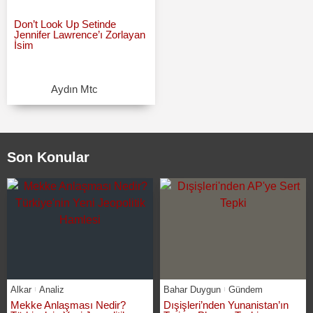
Don’t Look Up Setinde
Jennifer Lawrence’ı Zorlayan
İsim
Aydın Mtc
Son Konular
Alkar
Analiz
Bahar Duygun
Gündem
Mekke Anlaşması Nedir?
Dışişleri’nden Yunanistan’ın