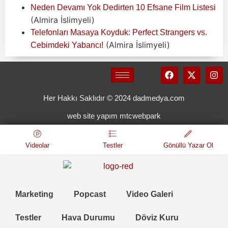
Neden Devamı Yok Dedirten 10 Efsane Film Listesi
(Almira İslimyeli)
Telefonları Masaya Koyduk: Perfect Strangers vs.
(Almira İslimyeli)
Cebimdeki Yabancı!
Her Hakkı Saklıdır © 2024 dadmedya.com
web site yapım mtcwebpark
Videolar
Testler
Gönüllü Yazar Ol
Marketing
Popcast
Video Galeri
Testler
Hava Durumu
Döviz Kuru