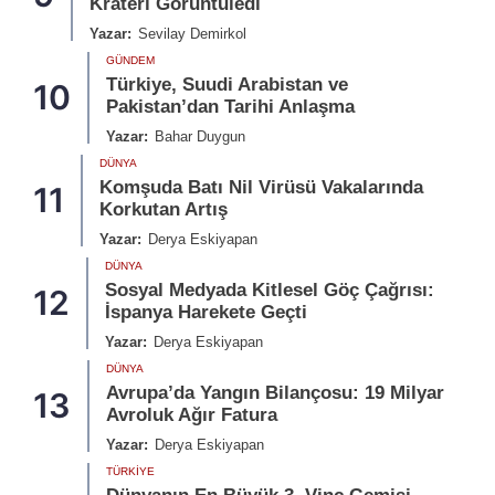
Krateri Görüntüledi
Yazar:
Sevilay Demirkol
GÜNDEM
Türkiye, Suudi Arabistan ve
10
Pakistan’dan Tarihi Anlaşma
Yazar:
Bahar Duygun
DÜNYA
Komşuda Batı Nil Virüsü Vakalarında
11
Korkutan Artış
Yazar:
Derya Eskiyapan
DÜNYA
Sosyal Medyada Kitlesel Göç Çağrısı:
12
İspanya Harekete Geçti
Yazar:
Derya Eskiyapan
DÜNYA
Avrupa’da Yangın Bilançosu: 19 Milyar
13
Avroluk Ağır Fatura
Yazar:
Derya Eskiyapan
TÜRKIYE