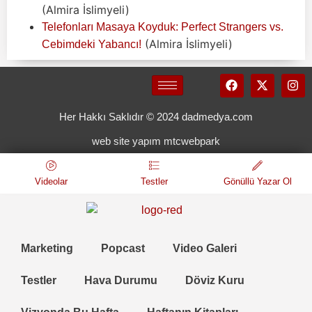
(Almira İslimyeli)
Telefonları Masaya Koyduk: Perfect Strangers vs.
(Almira İslimyeli)
Cebimdeki Yabancı!
Her Hakkı Saklıdır © 2024 dadmedya.com
web site yapım mtcwebpark
Videolar
Testler
Gönüllü Yazar Ol
Marketing
Popcast
Video Galeri
Testler
Hava Durumu
Döviz Kuru