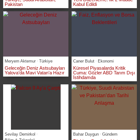
Pakistan
Kabul Edildi
Meryem Aktemur
Türkiye
Caner Bulut
Ekonomi
Geleceğin Deniz Astsubayları
Küresel Piyasalarda Kritik
Yalova’da Mavi Vatan’a Hazır
Cuma: Gözler ABD Tarım Dışı
İstihdamda
Sevilay Demirkol
Bahar Duygun
Gündem