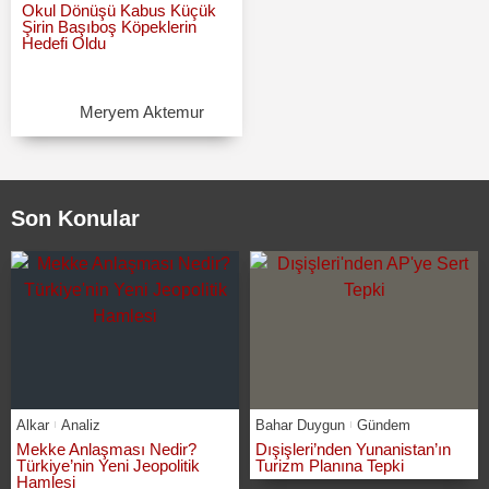
Okul Dönüşü Kabus Küçük
Şirin Başıboş Köpeklerin
Hedefi Oldu
Meryem Aktemur
Son Konular
Alkar
Analiz
Bahar Duygun
Gündem
Mekke Anlaşması Nedir?
Dışişleri’nden Yunanistan’ın
Türkiye’nin Yeni Jeopolitik
Turizm Planına Tepki
Hamlesi