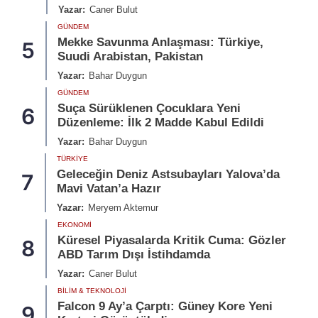
Yazar:
Caner Bulut
GÜNDEM
Mekke Savunma Anlaşması: Türkiye,
5
Suudi Arabistan, Pakistan
Yazar:
Bahar Duygun
GÜNDEM
Suça Sürüklenen Çocuklara Yeni
6
Düzenleme: İlk 2 Madde Kabul Edildi
Yazar:
Bahar Duygun
TÜRKIYE
Geleceğin Deniz Astsubayları Yalova’da
7
Mavi Vatan’a Hazır
Yazar:
Meryem Aktemur
EKONOMI
Küresel Piyasalarda Kritik Cuma: Gözler
8
ABD Tarım Dışı İstihdamda
Yazar:
Caner Bulut
BILIM & TEKNOLOJI
Falcon 9 Ay’a Çarptı: Güney Kore Yeni
9