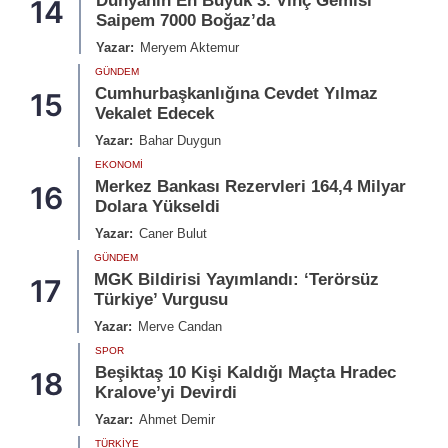
Dünyanın En Büyük 3. Vinç Gemisi
14
Saipem 7000 Boğaz’da
Yazar:
Meryem Aktemur
GÜNDEM
Cumhurbaşkanlığına Cevdet Yılmaz
15
Vekalet Edecek
Yazar:
Bahar Duygun
EKONOMI
Merkez Bankası Rezervleri 164,4 Milyar
16
Dolara Yükseldi
Yazar:
Caner Bulut
GÜNDEM
MGK Bildirisi Yayımlandı: ‘Terörsüz
17
Türkiye’ Vurgusu
Yazar:
Merve Candan
SPOR
Beşiktaş 10 Kişi Kaldığı Maçta Hradec
18
Kralove’yi Devirdi
Yazar:
Ahmet Demir
TÜRKIYE