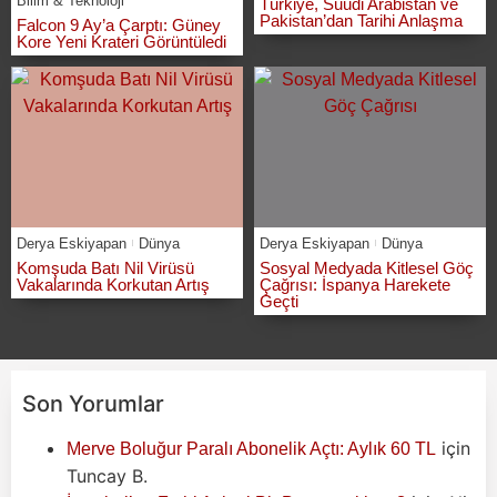
Bilim & Teknoloji
Türkiye, Suudi Arabistan ve
Pakistan’dan Tarihi Anlaşma
Falcon 9 Ay’a Çarptı: Güney
Kore Yeni Krateri Görüntüledi
Derya Eskiyapan
Dünya
Derya Eskiyapan
Dünya
Komşuda Batı Nil Virüsü
Sosyal Medyada Kitlesel Göç
Vakalarında Korkutan Artış
Çağrısı: İspanya Harekete
Geçti
Son Yorumlar
için
Merve Boluğur Paralı Abonelik Açtı: Aylık 60 TL
Tuncay B.