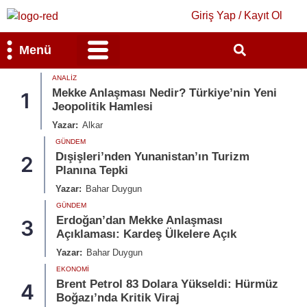
Giriş Yap / Kayıt Ol
Menü
ANALIZ
Bilim & Teknoloji
Kültür & Sanat
Mekke Anlaşması Nedir? Türkiye’nin Yeni
1
Jeopolitik Hamlesi
Yazar:
Alkar
GÜNDEM
Dışişleri’nden Yunanistan’ın Turizm
2
Planına Tepki
Yazar:
Bahar Duygun
GÜNDEM
Erdoğan’dan Mekke Anlaşması
3
Açıklaması: Kardeş Ülkelere Açık
Yazar:
Bahar Duygun
EKONOMI
Brent Petrol 83 Dolara Yükseldi: Hürmüz
4
Boğazı’nda Kritik Viraj