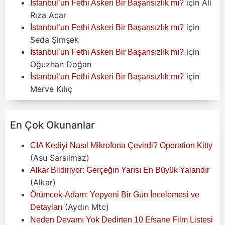
için
Ali
İstanbul’un Fethi Askeri Bir Başarısızlık mı?
Rıza Acar
için
İstanbul’un Fethi Askeri Bir Başarısızlık mı?
Seda Şimşek
için
İstanbul’un Fethi Askeri Bir Başarısızlık mı?
Oğuzhan Doğan
için
İstanbul’un Fethi Askeri Bir Başarısızlık mı?
Merve Kılıç
En Çok Okunanlar
CIA Kediyi Nasıl Mikrofona Çevirdi? Operation Kitty
(Asu Sarsılmaz)
Alkar Bildiriyor: Gerçeğin Yarısı En Büyük Yalandır
(Alkar)
Örümcek-Adam: Yepyeni Bir Gün İncelemesi ve
(Aydın Mtc)
Detayları
Neden Devamı Yok Dedirten 10 Efsane Film Listesi