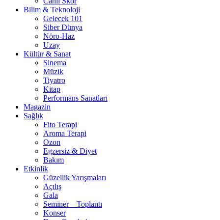
Canlı Skor
Bilim & Teknoloji
Gelecek 101
Siber Dünya
Nöro-Haz
Uzay
Kültür & Sanat
Sinema
Müzik
Tiyatro
Kitap
Performans Sanatları
Magazin
Sağlık
Fito Terapi
Aroma Terapi
Ozon
Egzersiz & Diyet
Bakım
Etkinlik
Güzellik Yarışmaları
Açılış
Gala
Seminer – Toplantı
Konser