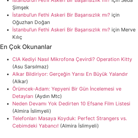
İstanbul’un Fethi Askeri Bir Başarısızlık mı?
için
Seda
Şimşek
İstanbul’un Fethi Askeri Bir Başarısızlık mı?
için
Oğuzhan Doğan
İstanbul’un Fethi Askeri Bir Başarısızlık mı?
için
Merve
Kılıç
En Çok Okunanlar
CIA Kediyi Nasıl Mikrofona Çevirdi? Operation Kitty
(Asu Sarsılmaz)
Alkar Bildiriyor: Gerçeğin Yarısı En Büyük Yalandır
(Alkar)
Örümcek-Adam: Yepyeni Bir Gün İncelemesi ve
Detayları
(Aydın Mtc)
Neden Devamı Yok Dedirten 10 Efsane Film Listesi
(Almira İslimyeli)
Telefonları Masaya Koyduk: Perfect Strangers vs.
Cebimdeki Yabancı!
(Almira İslimyeli)