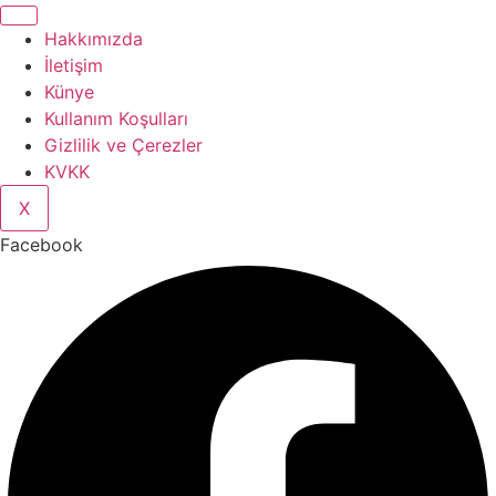
Hakkımızda
İletişim
Künye
Kullanım Koşulları
Gizlilik ve Çerezler
KVKK
X
Facebook