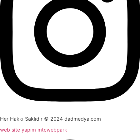
Her Hakkı Saklıdır © 2024 dadmedya.com
web site yapım mtcwebpark