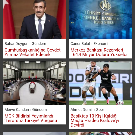
Bahar Duygun
Gündem
Caner Bulut
Ekonomi
Cumhurbaşkanlığına Cevdet
Merkez Bankası Rezervleri
Yılmaz Vekalet Edecek
164,4 Milyar Dolara Yükseldi
Merve Candan
Gündem
Ahmet Demir
Spor
MGK Bildirisi Yayımlandı:
Beşiktaş 10 Kişi Kaldığı
‘Terörsüz Türkiye’ Vurgusu
Maçta Hradec Kralove’yi
Devirdi