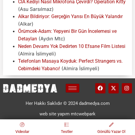
CIA Kediyi Nasıl Mikrofona Çevirdi? Operation Kitty
(Asu Sarsılmaz)
Alkar Bildiriyor: Gerçeğin Yarısı En Büyük Yalandır
(Alkar)
Örümcek-Adam: Yepyeni Bir Gün İncelemesi ve
(Aydın Mtc)
Detayları
Neden Devamı Yok Dedirten 10 Efsane Film Listesi
(Almira İslimyeli)
Telefonları Masaya Koyduk: Perfect Strangers vs.
(Almira İslimyeli)
Cebimdeki Yabancı!
Her Hakkı Saklıdır © 2024 dadmedya.com
web site yapım mtcwebpark
Videolar
Testler
Gönüllü Yazar Ol