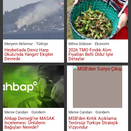
Meryem Aktemur
Türkiye
Mihra Güleser
Ekonomi
Heybeliada Deniz Harp
2026 TMO Fındık Alım
Okulu’nda Yangın! Ekipler
Fiyatları Belli Oldu! İşte
Devrede
Detaylar
Merve Candan
Gündem
Merve Candan
Gündem
Ahbap Derneği’ne MASAK
MSB’den Kritik Açıklama:
İncelemesi: Ünlülerin
Terörsüz Türkiye Stratejik
Bağışları Nerede?
Vizyondur