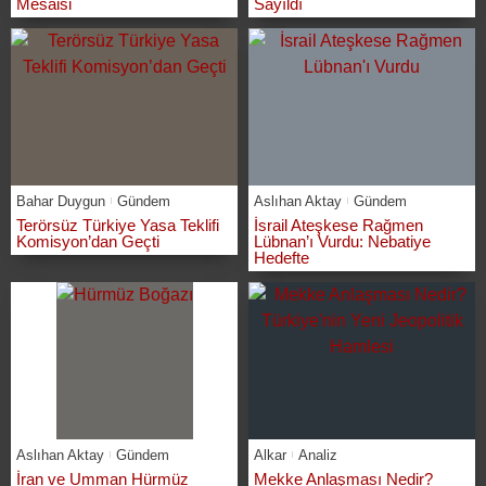
Mesaisi
Sayıldı
Bahar Duygun
Gündem
Aslıhan Aktay
Gündem
Terörsüz Türkiye Yasa Teklifi
İsrail Ateşkese Rağmen
Komisyon’dan Geçti
Lübnan’ı Vurdu: Nebatiye
Hedefte
Aslıhan Aktay
Gündem
Alkar
Analiz
İran ve Umman Hürmüz
Mekke Anlaşması Nedir?