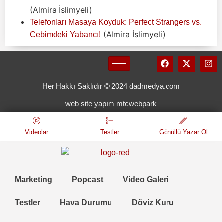
(Almira İslimyeli)
Telefonları Masaya Koyduk: Perfect Strangers vs.
(Almira İslimyeli)
Cebimdeki Yabancı!
Her Hakkı Saklıdır © 2024 dadmedya.com
web site yapım mtcwebpark
Videolar
Testler
Gönüllü Yazar Ol
Marketing
Popcast
Video Galeri
Testler
Hava Durumu
Döviz Kuru