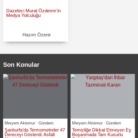
Gazeteci Murat Özdemir’in
Medya Yolculuğu
Hazım Özenir
Son Konular
Meryem Aktemur
Gündem
Meryem Aktemur
Gündem
Şanlıurfa’da Termometreler 47
Temizliğe Dikkat Etmeyen Eş
Dereceyi Gösterdi: Asfalt
Boşanmada Tam Kusurlu