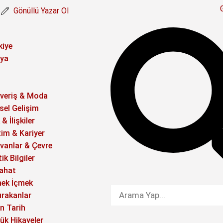
Gönüllü Yazar Ol
kiye
ya
şveriş & Moda
isel Gelişim
& İlişkiler
tim & Kariyer
vanlar & Çevre
ik Bilgiler
ahat
ek İçmek
ırakanlar
in Tarih
ük Hikayeler