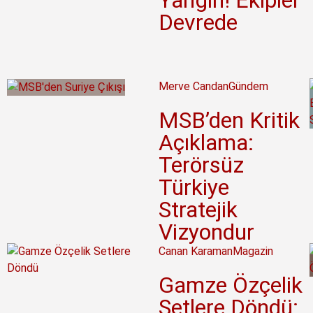
Yangın! Ekipler
Devrede
Merve Candan
Gündem
MSB’den Kritik
Açıklama:
Terörsüz
Türkiye
Stratejik
Vizyondur
Canan Karaman
Magazin
Gamze Özçelik
Setlere Döndü: