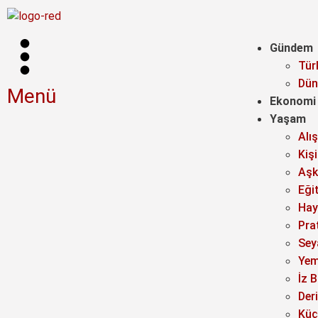
Gündem
Tür
Dün
Menü
Ekonomi
Yaşam
Alı
Kiş
Aşk 
Eği
Hay
Prat
Sey
Yem
İz B
Der
Küç