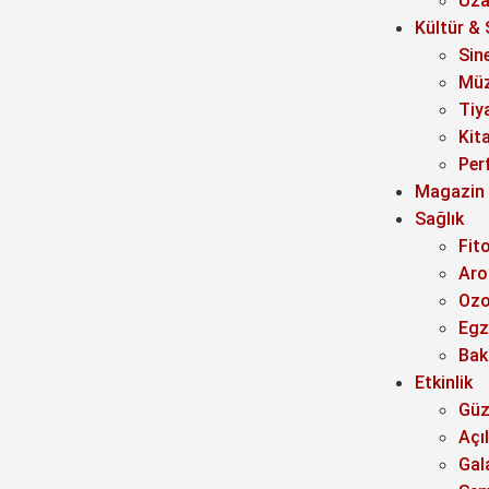
Uza
Kültür &
Sin
Müz
Tiy
Kit
Per
Magazin
Sağlık
Fit
Aro
Oz
Egz
Bak
Etkinlik
Güz
Açıl
Gal