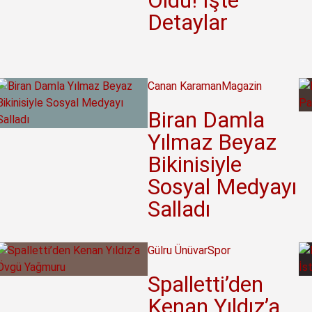
Oldu! İşte
Detaylar
Canan Karaman
Magazin
Biran Damla
Yılmaz Beyaz
Bikinisiyle
Sosyal Medyayı
Salladı
Gülru Ünüvar
Spor
Spalletti’den
Kenan Yıldız’a