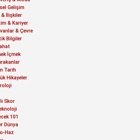
isel Gelişim
& İlişkiler
tim & Kariyer
vanlar & Çevre
ik Bilgiler
ahat
ek İçmek
ırakanlar
in Tarih
ük Hikayeler
roloji
lı Skor
eknoloji
ecek 101
er Dünya
o-Haz