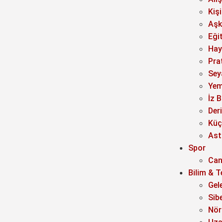
Kiş
Aşk 
Eği
Hay
Prat
Sey
Yem
İz B
Der
Küç
Ast
Spor
Can
Bilim & T
Gel
Sib
Nör