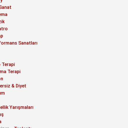
y
 Sanat
ema
ik
atro
ap
formans Sanatları
o Terapi
ma Terapi
on
ersiz & Diyet
ım
ellik Yarışmaları
ış
a