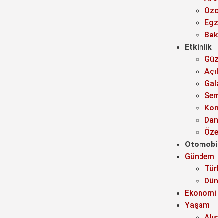
Oz
Egz
Bak
Etkinlik
Güz
Açıl
Gal
Sem
Kon
Dan
Özel
Otomobi
Gündem
Tür
Dün
Ekonomi
Yaşam
Alı