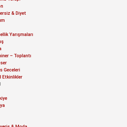
on
ersiz & Diyet
ım
ellik Yarışmaları
ış
a
iner – Toplantı
ser
s Geceleri
 Etkinlikler
l
kiye
ya
şveriş & Moda