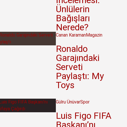
İncelemesi:
Ünlülerin
Bağışları
Nerede?
Canan Karaman
Magazin
Ronaldo
Garajındaki
Serveti
Paylaştı: My
Toys
Gülru Ünüvar
Spor
Luis Figo FIFA
Başkanı’nı