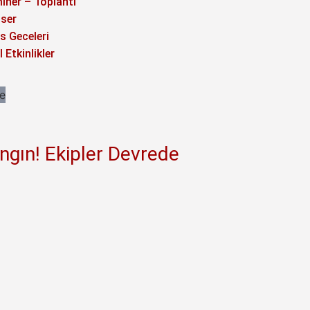
iner – Toplantı
ser
s Geceleri
 Etkinlikler
l
ngın! Ekipler Devrede