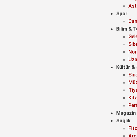
Ast
Spor
Can
Bilim & T
Gel
Sib
Nör
Uza
Kültür &
Sin
Müz
Tiy
Kit
Per
Magazin
Sağlık
Fit
Aro