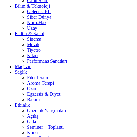
Canlı Skor
Bilim & Teknoloji
Gelecek 101
Siber Dünya
Nöro-Haz
Uzay
Kültür & Sanat
Sinema
Müzik
Tiyatro
Kitap
Performans Sanatları
Magazin
Sağlık
Fito Terapi
Aroma Terapi
Ozon
Egzersiz & Diyet
Bakım
Etkinlik
Güzellik Yarışmaları
Açılış
Gala
Seminer – Toplantı
Konser