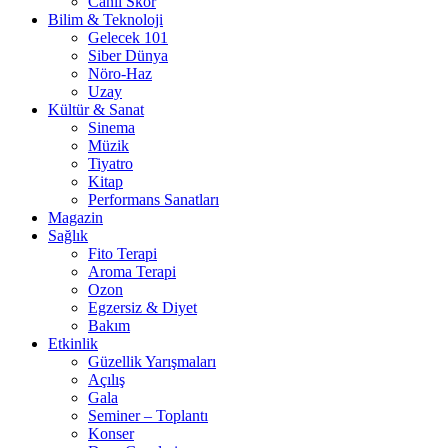
Canlı Skor
Bilim & Teknoloji
Gelecek 101
Siber Dünya
Nöro-Haz
Uzay
Kültür & Sanat
Sinema
Müzik
Tiyatro
Kitap
Performans Sanatları
Magazin
Sağlık
Fito Terapi
Aroma Terapi
Ozon
Egzersiz & Diyet
Bakım
Etkinlik
Güzellik Yarışmaları
Açılış
Gala
Seminer – Toplantı
Konser