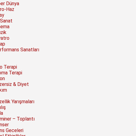
ber Dünya
ro-Haz
ay
 Sanat
nema
zik
yatro
tap
rformans Sanatları
to Terapi
oma Terapi
on
zersiz & Diyet
kım
ellik Yarışmaları
lış
la
miner – Toplantı
nser
ns Geceleri