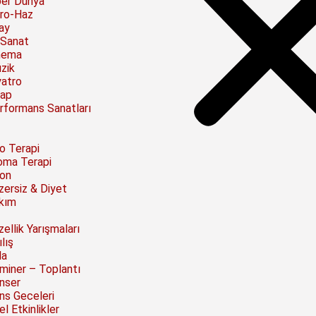
ber Dünya
ro-Haz
ay
 Sanat
nema
zik
yatro
tap
rformans Sanatları
to Terapi
oma Terapi
on
zersiz & Diyet
kım
ellik Yarışmaları
lış
la
miner – Toplantı
nser
ns Geceleri
l Etkinlikler