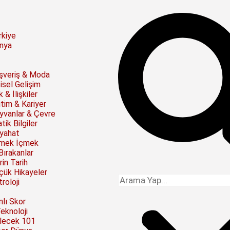
rkiye
nya
ışveriş & Moda
isel Gelişim
 & İlişkiler
itim & Kariyer
yvanlar & Çevre
tik Bilgiler
yahat
mek İçmek
Bırakanlar
rin Tarih
çük Hikayeler
roloji
nlı Skor
Teknoloji
lecek 101