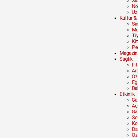
Si
Nö
Uz
Kültür &
Si
Mü
Ti
Ki
Pe
Magazin
Sağlık
Fi
Ar
Oz
Eg
Ba
Etkinlik
Güz
Açı
Ga
Se
Ko
Da
Öze