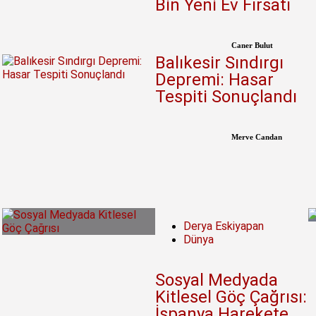
Bin Yeni Ev Fırsatı
Caner Bulut
Balıkesir Sındırgı
Depremi: Hasar
Tespiti Sonuçlandı
Merve Candan
Derya Eskiyapan
Dünya
Sosyal Medyada
Kitlesel Göç Çağrısı:
İspanya Harekete