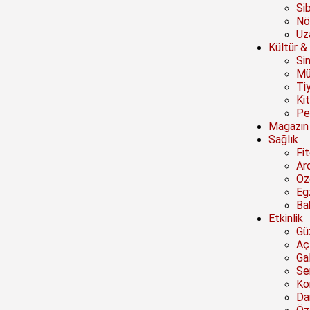
Si
Nö
Uz
Kültür &
Si
Mü
Ti
Ki
Pe
Magazin
Sağlık
Fi
Ar
Oz
Eg
Ba
Etkinlik
Güz
Açı
Ga
Se
Ko
Da