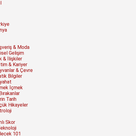
l
rkiye
nya
ışveriş & Moda
isel Gelişim
 & İlişkiler
itim & Kariyer
yvanlar & Çevre
tik Bilgiler
yahat
mek İçmek
Bırakanlar
rin Tarih
çük Hikayeler
roloji
nlı Skor
Teknoloji
lecek 101