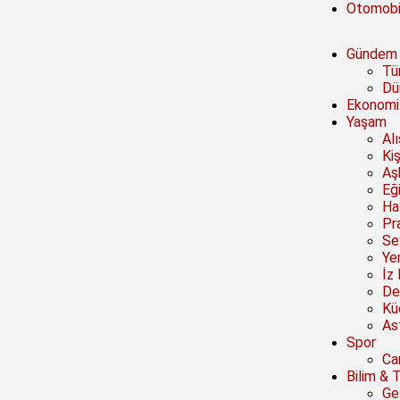
Otomobi
Gündem
Tü
Dü
Ekonomi
Yaşam
Al
Kiş
Aşk
Eğ
Ha
Pra
Se
Ye
İz 
De
Kü
Ast
Spor
Ca
Bilim & 
Ge