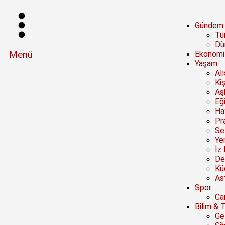
Gündem
Tü
Dü
Menü
Ekonomi
Yaşam
Al
Kiş
Aşk
Eğ
Ha
Pra
Se
Ye
İz 
De
Kü
Ast
Spor
Ca
Bilim & 
Ge