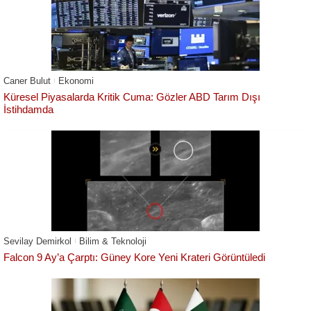
Caner Bulut
Ekonomi
Küresel Piyasalarda Kritik Cuma: Gözler ABD Tarım Dışı
İstihdamda
Sevilay Demirkol
Bilim & Teknoloji
Falcon 9 Ay’a Çarptı: Güney Kore Yeni Krateri Görüntüledi