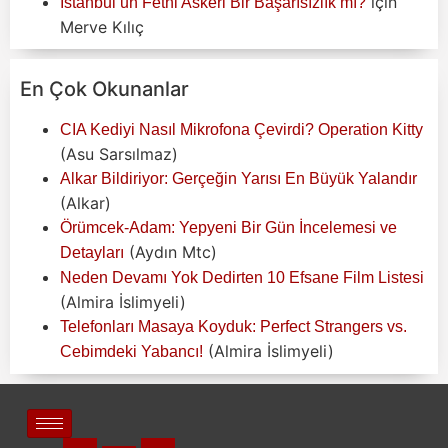
için
İstanbul’un Fethi Askeri Bir Başarısızlık mı?
Merve Kılıç
En Çok Okunanlar
CIA Kediyi Nasıl Mikrofona Çevirdi? Operation Kitty
(Asu Sarsılmaz)
Alkar Bildiriyor: Gerçeğin Yarısı En Büyük Yalandır
(Alkar)
Örümcek-Adam: Yepyeni Bir Gün İncelemesi ve
(Aydın Mtc)
Detayları
Neden Devamı Yok Dedirten 10 Efsane Film Listesi
(Almira İslimyeli)
Telefonları Masaya Koyduk: Perfect Strangers vs.
(Almira İslimyeli)
Cebimdeki Yabancı!