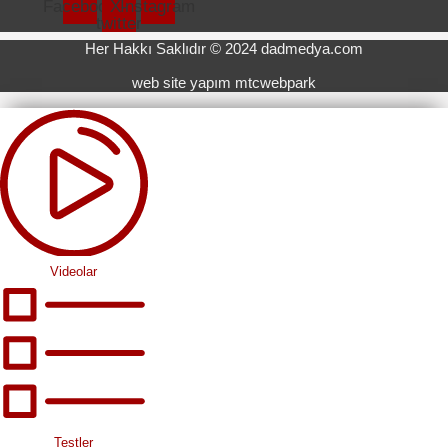
Facebook
X-
Instagram
twitter
Her Hakkı Saklıdır © 2024 dadmedya.com
web site yapım mtcwebpark
Videolar
Testler