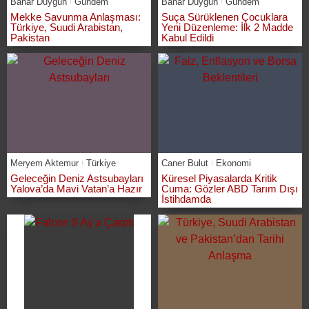
Bahar Duygun
Gündem
Bahar Duygun
Gündem
Mekke Savunma Anlaşması:
Suça Sürüklenen Çocuklara
Türkiye, Suudi Arabistan,
Yeni Düzenleme: İlk 2 Madde
Pakistan
Kabul Edildi
Meryem Aktemur
Türkiye
Caner Bulut
Ekonomi
Geleceğin Deniz Astsubayları
Küresel Piyasalarda Kritik
Yalova’da Mavi Vatan’a Hazır
Cuma: Gözler ABD Tarım Dışı
İstihdamda