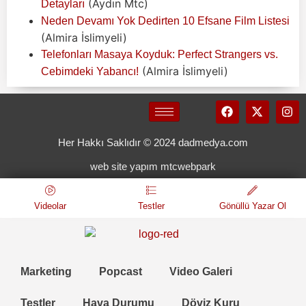
(Aydın Mtc)
Detayları
Neden Devamı Yok Dedirten 10 Efsane Film Listesi
(Almira İslimyeli)
Telefonları Masaya Koyduk: Perfect Strangers vs.
(Almira İslimyeli)
Cebimdeki Yabancı!
Her Hakkı Saklıdır © 2024 dadmedya.com
web site yapım mtcwebpark
Videolar
Testler
Gönüllü Yazar Ol
Marketing
Popcast
Video Galeri
Testler
Hava Durumu
Döviz Kuru