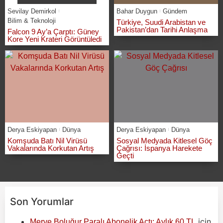
Sevilay Demirkol
Bahar Duygun
Gündem
Bilim & Teknoloji
Türkiye, Suudi Arabistan ve
Pakistan’dan Tarihi Anlaşma
Falcon 9 Ay’a Çarptı: Güney
Kore Yeni Krateri Görüntüledi
Derya Eskiyapan
Dünya
Derya Eskiyapan
Dünya
Komşuda Batı Nil Virüsü
Sosyal Medyada Kitlesel Göç
Vakalarında Korkutan Artış
Çağrısı: İspanya Harekete
Geçti
Son Yorumlar
için
Merve Boluğur Paralı Abonelik Açtı: Aylık 60 TL