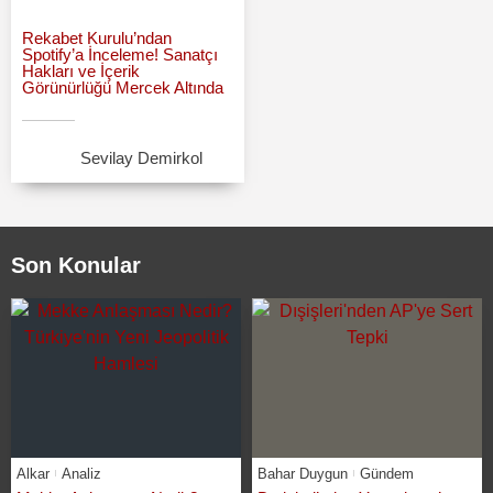
Rekabet Kurulu’ndan
Spotify’a İnceleme! Sanatçı
Hakları ve İçerik
Görünürlüğü Mercek Altında
Sevilay Demirkol
Son Konular
Alkar
Analiz
Bahar Duygun
Gündem