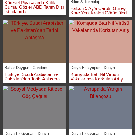
Bilim & Teknoloji
Küresel Piyasalarda Kritik
Cuma: Gözler ABD Tarım Dışı
Falcon 9 Ay’a Çarptı: Güney
İstihdamda
Kore Yeni Krateri Görüntüledi
Bahar Duygun
Gündem
Derya Eskiyapan
Dünya
Türkiye, Suudi Arabistan ve
Komşuda Batı Nil Virüsü
Pakistan’dan Tarihi Anlaşma
Vakalarında Korkutan Artış
Derya Eskiyapan
Dünya
Derya Eskiyapan
Dünya