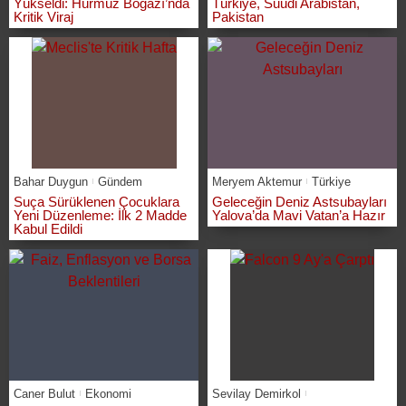
Yükseldi: Hürmüz Boğazı’nda
Türkiye, Suudi Arabistan,
Kritik Viraj
Pakistan
Bahar Duygun
Gündem
Meryem Aktemur
Türkiye
Suça Sürüklenen Çocuklara
Geleceğin Deniz Astsubayları
Yeni Düzenleme: İlk 2 Madde
Yalova’da Mavi Vatan’a Hazır
Kabul Edildi
Caner Bulut
Ekonomi
Sevilay Demirkol