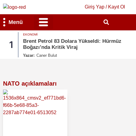
Giriş Yap / Kayıt Ol
Menü
EKONOMI
Bilim & Teknoloji
Kültür & Sanat
Brent Petrol 83 Dolara Yükseldi: Hürmüz
1
Boğazı’nda Kritik Viraj
Yazar:
Caner Bulut
NATO açıklamaları