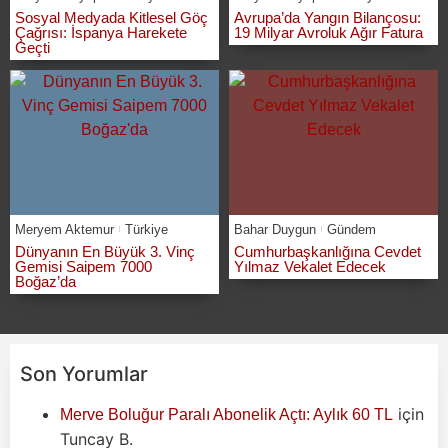
Sosyal Medyada Kitlesel Göç
Avrupa’da Yangın Bilançosu:
Çağrısı: İspanya Harekete
19 Milyar Avroluk Ağır Fatura
Geçti
Meryem Aktemur
Türkiye
Bahar Duygun
Gündem
Dünyanın En Büyük 3. Vinç
Cumhurbaşkanlığına Cevdet
Gemisi Saipem 7000
Yılmaz Vekalet Edecek
Boğaz’da
Son Yorumlar
için
Merve Boluğur Paralı Abonelik Açtı: Aylık 60 TL
Tuncay B.