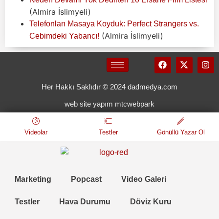
(Almira İslimyeli)
Telefonları Masaya Koyduk: Perfect Strangers vs.
(Almira İslimyeli)
Cebimdeki Yabancı!
Her Hakkı Saklıdır © 2024 dadmedya.com
web site yapım mtcwebpark
Videolar
Testler
Gönüllü Yazar Ol
Marketing
Popcast
Video Galeri
Testler
Hava Durumu
Döviz Kuru