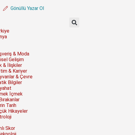
Gönüllü Yazar Ol
rkiye
nya
ışveriş & Moda
isel Gelişim
 & İlişkiler
itim & Kariyer
yvanlar & Çevre
tik Bilgiler
yahat
mek İçmek
Bırakanlar
rin Tarih
çük Hikayeler
roloji
nlı Skor
Teknoloji