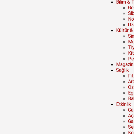
Bilim & 
Ge
Si
Nö
Uz
Kültür &
Si
Mü
Ti
Ki
Pe
Magazin
Sağlık
Fi
Ar
Oz
Eg
Ba
Etkinlik
Güz
Açı
Ga
Se
Ko