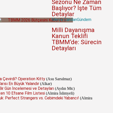
Sezonu Ne Zaman
Başlıyor? İşte Tüm
Detaylar
Merve Candan
Gündem
Milli Dayanışma
Kanun Teklifi
TBMM’de: Sürecin
Detayları
a Çevirdi? Operation Kitty
(Asu Sarsılmaz)
Yarısı En Büyük Yalandır
(Alkar)
r Gün İncelemesi ve Detayları
(Aydın Mtc)
n 10 Efsane Film Listesi
(Almira İslimyeli)
k: Perfect Strangers vs. Cebimdeki Yabancı!
(Almira