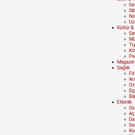
Ge
Si
Nö
Uz
Kültür &
Si
Mü
Ti
Ki
Pe
Magazin
Sağlık
Fi
Ar
Oz
Eg
Ba
Etkinlik
Güz
Açı
Ga
Se
Ko