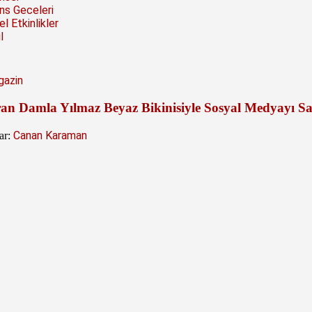
ns Geceleri
l Etkinlikler
l
azin
ran Damla Yılmaz Beyaz Bikinisiyle Sosyal Medyayı Sa
Canan Karaman
ar: