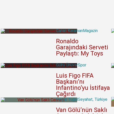
Canan Karaman
Magazin
Ronaldo
Garajındaki Serveti
Paylaştı: My Toys
Gülru Ünüvar
Spor
Luis Figo FIFA
Başkanı’nı
Infantino’yu İstifaya
Çağırdı
Feryal Tuğal
Seyahat
,
Türkiye
Van Gölü’nün Saklı