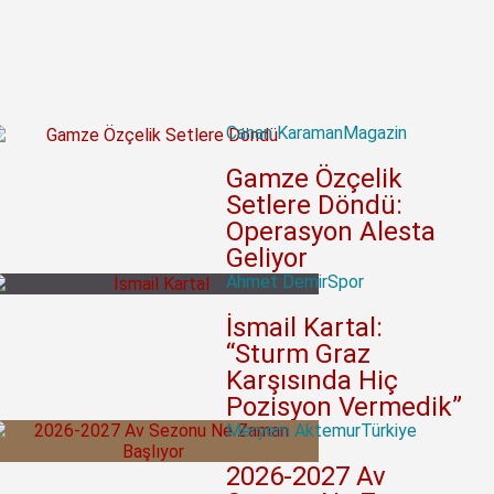
Canan Karaman
Magazin
Gamze Özçelik
Setlere Döndü:
Operasyon Alesta
Geliyor
Ahmet Demir
Spor
İsmail Kartal:
“Sturm Graz
Karşısında Hiç
Pozisyon Vermedik”
Meryem Aktemur
Türkiye
2026-2027 Av