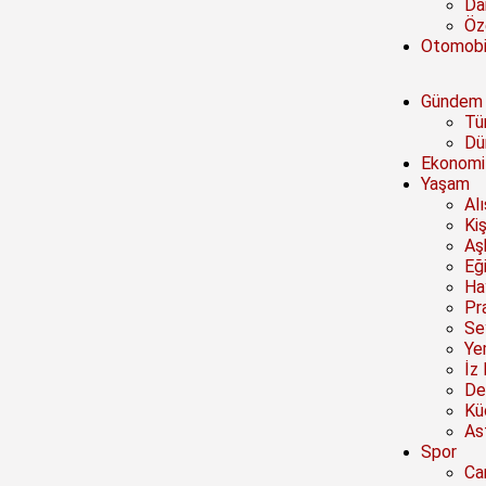
Da
Öze
Otomobi
Gündem
Tü
Dü
Ekonomi
Yaşam
Al
Kiş
Aşk
Eğ
Ha
Pra
Se
Ye
İz 
De
Kü
Ast
Spor
Ca