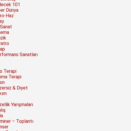
lecek 101
ber Dünya
ro-Haz
ay
 Sanat
nema
zik
yatro
tap
rformans Sanatları
to Terapi
oma Terapi
on
zersiz & Diyet
kım
ellik Yarışmaları
lış
la
miner – Toplantı
nser