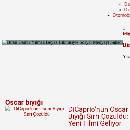
Da
Öze
Otomobi
1
Mag
Bi
Yaz
Oscar bıyığı
DiCaprio’nun Oscar
Bıyığı Sırrı Çözüldü:
Yeni Filmi Geliyor