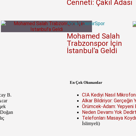
Cenneti: Çakıl Adası
Ahmet Demir
Spor
Mohamed Salah
l
Trabzonspor İçin
İstanbul’a Geldi
En Çok Okunanlar
CIA Kediyi Nasıl Mikrofon
cay B.
Alkar Bildiriyor: Gerçeğin 
Acar
Örümcek-Adam: Yepyeni Bi
şek
Neden Devamı Yok Dedirte
 Doğan
Telefonları Masaya Koydu
lıç
İslimyeli)