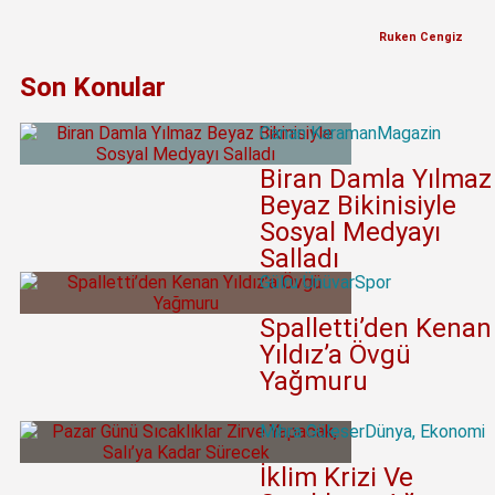
Ruken Cengiz
Son Konular
Canan Karaman
Magazin
Biran Damla Yılmaz
Beyaz Bikinisiyle
Sosyal Medyayı
Salladı
Gülru Ünüvar
Spor
Spalletti’den Kenan
Yıldız’a Övgü
Yağmuru
Mihra Güleser
Dünya
,
Ekonomi
İklim Krizi Ve