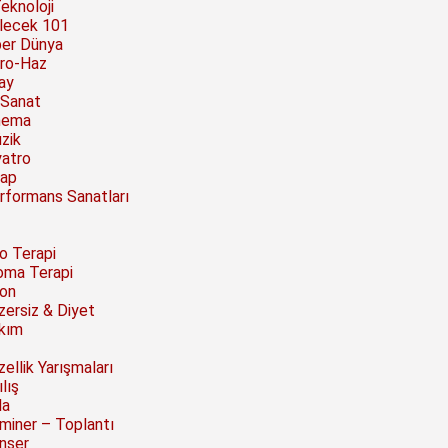
Teknoloji
lecek 101
ber Dünya
ro-Haz
ay
 Sanat
nema
zik
yatro
tap
rformans Sanatları
to Terapi
oma Terapi
on
zersiz & Diyet
kım
ellik Yarışmaları
lış
la
miner – Toplantı
nser