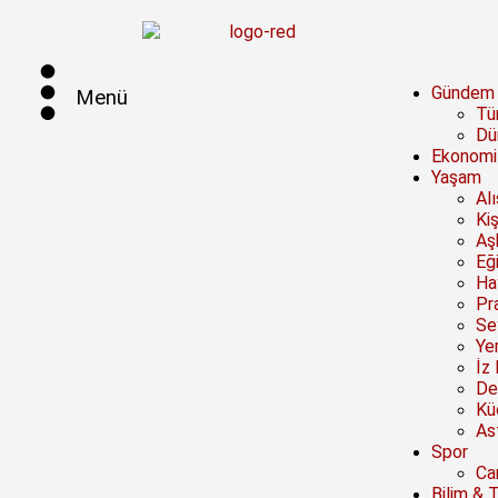
Gündem
Menü
Tü
Dü
Ekonomi
Yaşam
Al
Kiş
Aşk
Eğ
Ha
Pra
Se
Ye
İz 
De
Kü
Ast
Spor
Ca
Bilim & 