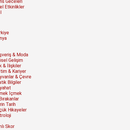
ns Geceleri
l Etkinlikler
l
rkiye
nya
ışveriş & Moda
isel Gelişim
 & İlişkiler
itim & Kariyer
yvanlar & Çevre
tik Bilgiler
yahat
mek İçmek
Bırakanlar
rin Tarih
çük Hikayeler
roloji
nlı Skor