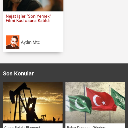
Nejat İşler “Son Yemek”
Filmi Kadrosuna Katıldı
Aydın Mtc
Son Konular
Caner Bulut
Ekonomi
Bahar Duygun
Gündem