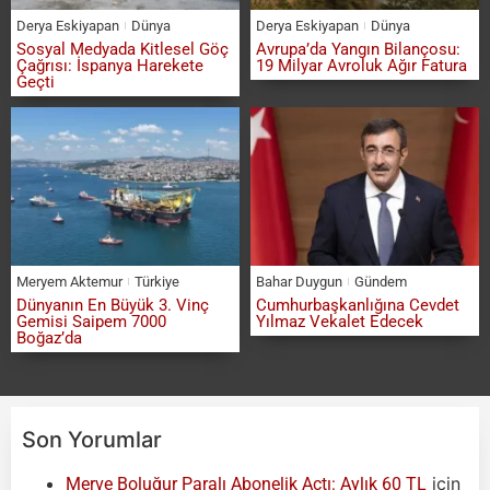
Derya Eskiyapan
Dünya
Derya Eskiyapan
Dünya
Sosyal Medyada Kitlesel Göç
Avrupa’da Yangın Bilançosu:
Çağrısı: İspanya Harekete
19 Milyar Avroluk Ağır Fatura
Geçti
Meryem Aktemur
Türkiye
Bahar Duygun
Gündem
Dünyanın En Büyük 3. Vinç
Cumhurbaşkanlığına Cevdet
Gemisi Saipem 7000
Yılmaz Vekalet Edecek
Boğaz’da
Son Yorumlar
için
Merve Boluğur Paralı Abonelik Açtı: Aylık 60 TL