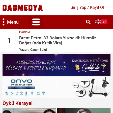
Giriş Yap / Kayıt Ol
Menü
GÜNDEM
müz
Mekke Savunma Anlaşması: Türkiye, Suud
2
Arabistan, Pakistan
Yazar:
Bahar Duygun
Öykü Karayel