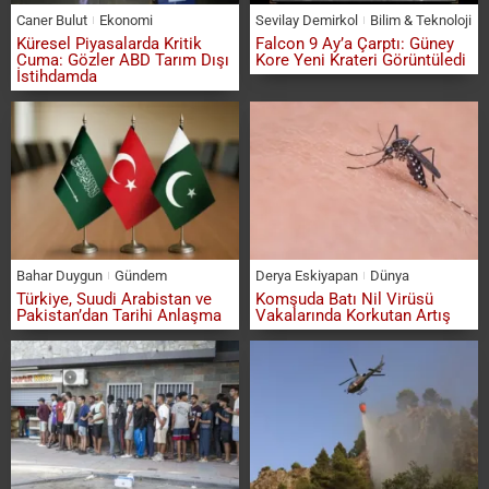
Caner Bulut
Ekonomi
Sevilay Demirkol
Bilim & Teknoloji
Küresel Piyasalarda Kritik
Falcon 9 Ay’a Çarptı: Güney
Cuma: Gözler ABD Tarım Dışı
Kore Yeni Krateri Görüntüledi
İstihdamda
Bahar Duygun
Gündem
Derya Eskiyapan
Dünya
Türkiye, Suudi Arabistan ve
Komşuda Batı Nil Virüsü
Pakistan’dan Tarihi Anlaşma
Vakalarında Korkutan Artış