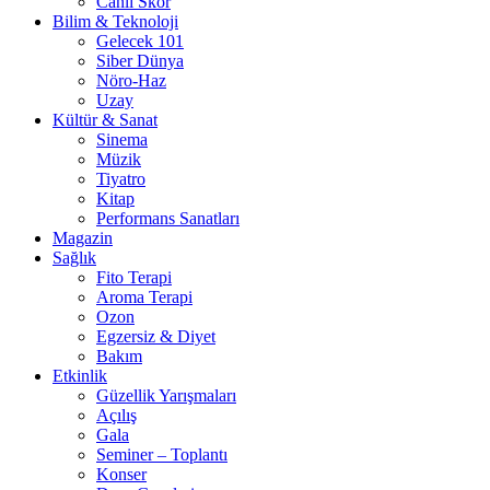
Canlı Skor
Bilim & Teknoloji
Gelecek 101
Siber Dünya
Nöro-Haz
Uzay
Kültür & Sanat
Sinema
Müzik
Tiyatro
Kitap
Performans Sanatları
Magazin
Sağlık
Fito Terapi
Aroma Terapi
Ozon
Egzersiz & Diyet
Bakım
Etkinlik
Güzellik Yarışmaları
Açılış
Gala
Seminer – Toplantı
Konser