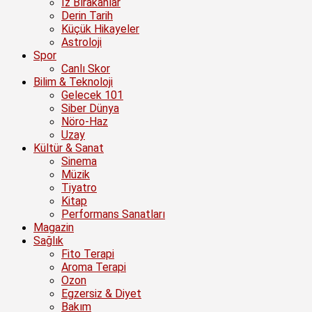
İz Bırakanlar
Derin Tarih
Küçük Hikayeler
Astroloji
Spor
Canlı Skor
Bilim & Teknoloji
Gelecek 101
Siber Dünya
Nöro-Haz
Uzay
Kültür & Sanat
Sinema
Müzik
Tiyatro
Kitap
Performans Sanatları
Magazin
Sağlık
Fito Terapi
Aroma Terapi
Ozon
Egzersiz & Diyet
Bakım