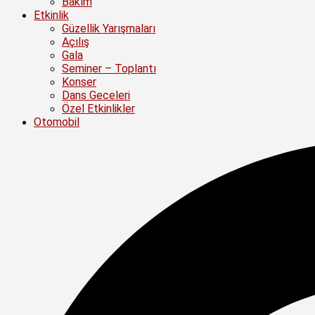
Bakım
Etkinlik
Güzellik Yarışmaları
Açılış
Gala
Seminer – Toplantı
Konser
Dans Geceleri
Özel Etkinlikler
Otomobil