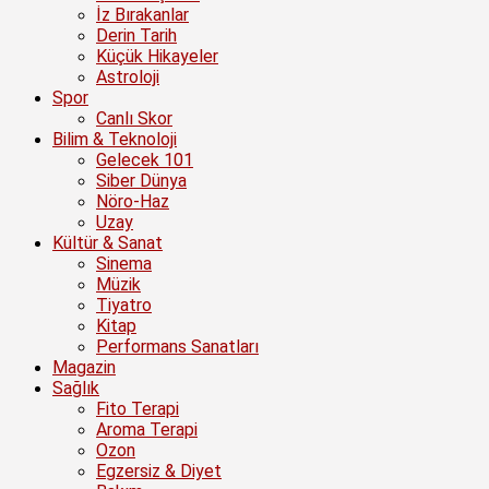
İz Bırakanlar
Derin Tarih
Küçük Hikayeler
Astroloji
Spor
Canlı Skor
Bilim & Teknoloji
Gelecek 101
Siber Dünya
Nöro-Haz
Uzay
Kültür & Sanat
Sinema
Müzik
Tiyatro
Kitap
Performans Sanatları
Magazin
Sağlık
Fito Terapi
Aroma Terapi
Ozon
Egzersiz & Diyet