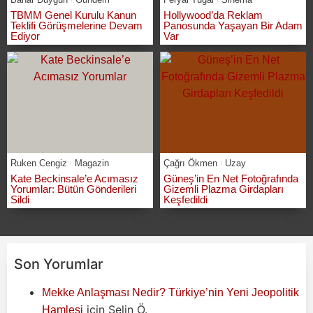
TBMM Genel Kurulu Kanun
Hollywood’da Reklam
Teklifi Görüşmelerine Devam
Panosunda Yaşayan Bir Adam
Ediyor
Var
Ruken Cengiz
Magazin
Çağrı Ökmen
Uzay
Kate Beckinsale’e Acımasız
Güneş’in En Net Fotoğrafında
Yorumlar: Bütün Gönderileri
Gizemli Plazma Girdapları
Sildi
Keşfedildi
Son Yorumlar
Mekke Anlaşması Nedir? Türkiye’nin Yeni Jeopolitik
için
Selin Ö.
Hamlesi