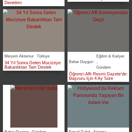
Denetimi
Meryem Aktemur
Türkiye
Eğitim & Kariyer
Bahar Duygun
,
34 Yıl Sonra Gelen Mucizeye
Bakanlıktan Tam Destek
Gündem
Öğrenci Affı Resmi Gazete’de:
Başvuru İçin 4 Ay Süre
Bahar Duygun
Gündem
Feryal Tuğal
Sinema