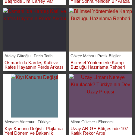
Başrolde Jim Carrey Var
Yıllar Sonra Yeniden Bir Arada
Atalay Güroğlu
Derin Tarih
Gökçe Mehru
Pratik Bilgiler
Osmanlı’da Kardeş Katli ve
Bilimsel Yöntemlerle Kamp
Kafes Hayatının Perde Arkası
Buzluğu Hazırlama Rehberi
Meryem Aktemur
Türkiye
Mihra Güleser
Ekonomi
Kıyı Kanunu Değişti: Plajlarda
Uzay AR-GE Bütçesinde 107
Yeni Dönem ve Bakanlık
Katlık Rekor Artış