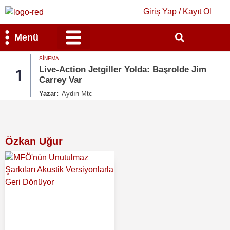
Giriş Yap / Kayıt Ol
Menü
SINEMA
Bilim & Teknoloji
Kültür & Sanat
Live-Action Jetgiller Yolda: Başrolde Jim
1
Carrey Var
Yazar:
Aydın Mtc
Özkan Uğur