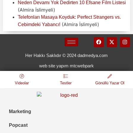
Neden Devamı Yok Dedirten 10 Efsane Film Listesi
(Almira İslimyeli)
Telefonları Masaya Koyduk: Perfect Strangers vs.
(Almira İslimyeli)
Cebimdeki Yabancı!
Her Hakkı Saklıdır © 2024 dadmedya.com
web site yapım mtcwebpark
Videolar
Testler
Gönüllü Yazar Ol
Marketing
Popcast