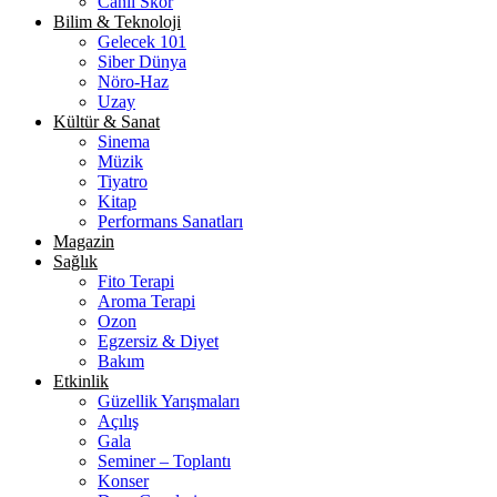
Canlı Skor
Bilim & Teknoloji
Gelecek 101
Siber Dünya
Nöro-Haz
Uzay
Kültür & Sanat
Sinema
Müzik
Tiyatro
Kitap
Performans Sanatları
Magazin
Sağlık
Fito Terapi
Aroma Terapi
Ozon
Egzersiz & Diyet
Bakım
Etkinlik
Güzellik Yarışmaları
Açılış
Gala
Seminer – Toplantı
Konser