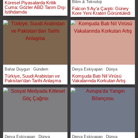
Bilim & Teknoloji
Küresel Piyasalarda Kritik
Cuma: Gözler ABD Tarım Dışı
Falcon 9 Ay’a Çarptı: Güney
İstihdamda
Kore Yeni Krateri Görüntüledi
Bahar Duygun
Gündem
Derya Eskiyapan
Dünya
Türkiye, Suudi Arabistan ve
Komşuda Batı Nil Virüsü
Pakistan’dan Tarihi Anlaşma
Vakalarında Korkutan Artış
Derya Eskiyapan
Dünya
Derya Eskiyapan
Dünya