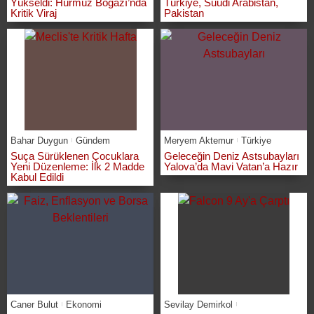
Yükseldi: Hürmüz Boğazı’nda
Türkiye, Suudi Arabistan,
Kritik Viraj
Pakistan
Bahar Duygun
Gündem
Meryem Aktemur
Türkiye
Suça Sürüklenen Çocuklara
Geleceğin Deniz Astsubayları
Yeni Düzenleme: İlk 2 Madde
Yalova’da Mavi Vatan’a Hazır
Kabul Edildi
Caner Bulut
Ekonomi
Sevilay Demirkol