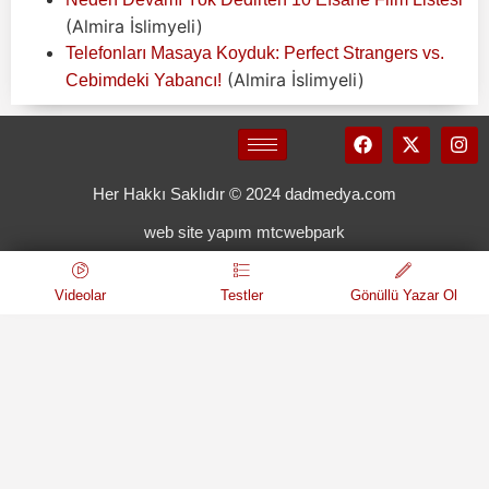
(Almira İslimyeli)
Telefonları Masaya Koyduk: Perfect Strangers vs.
(Almira İslimyeli)
Cebimdeki Yabancı!
Her Hakkı Saklıdır © 2024 dadmedya.com
web site yapım mtcwebpark
Videolar
Testler
Gönüllü Yazar Ol