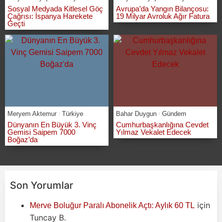
Sosyal Medyada Kitlesel Göç
Avrupa’da Yangın Bilançosu:
Çağrısı: İspanya Harekete
19 Milyar Avroluk Ağır Fatura
Geçti
Meryem Aktemur
Türkiye
Bahar Duygun
Gündem
Dünyanın En Büyük 3. Vinç
Cumhurbaşkanlığına Cevdet
Gemisi Saipem 7000
Yılmaz Vekalet Edecek
Boğaz’da
Son Yorumlar
için
Merve Boluğur Paralı Abonelik Açtı: Aylık 60 TL
Tuncay B.