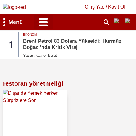
Giriş Yap / Kayıt Ol
Menü
EKONOMI
Bilim & Teknoloji
Kültür & Sanat
Brent Petrol 83 Dolara Yükseldi: Hürmüz
1
2
Boğazı’nda Kritik Viraj
Yazar:
Caner Bulut
restoran yönetmeliği