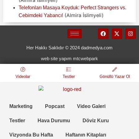
Telefonları Masaya Koyduk: Perfect Strangers vs.
(Almira İslimyeli)
Cebimdeki Yabancı!
Her Hakkı Saklıdır © 2024 dadmedya.com
web site yapım mtcwebpark
Videolar
Testler
Gönüllü Yazar Ol
Marketing
Popcast
Video Galeri
Testler
Hava Durumu
Döviz Kuru
Vizyonda Bu Hafta
Haftanın Kitapları