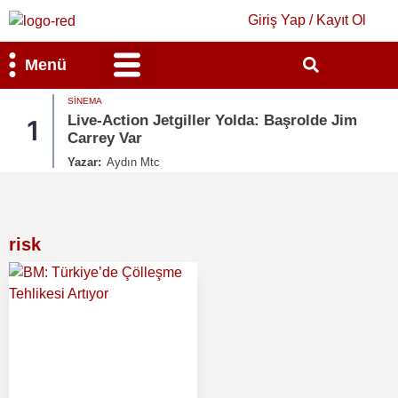
Giriş Yap / Kayıt Ol
Menü
SINEMA
Bilim & Teknoloji
Kültür & Sanat
Live-Action Jetgiller Yolda: Başrolde Jim
1
Carrey Var
Yazar:
Aydın Mtc
risk