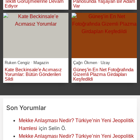
Teklifi Görüşmelerine Devam
Panosunda Yaşayan Bir Adam
Ediyor
Var
Ruken Cengiz
Magazin
Çağrı Ökmen
Uzay
Kate Beckinsale’e Acımasız
Güneş’in En Net Fotoğrafında
Yorumlar: Bütün Gönderileri
Gizemli Plazma Girdapları
Sildi
Keşfedildi
Son Yorumlar
Mekke Anlaşması Nedir? Türkiye’nin Yeni Jeopolitik
için
Selin Ö.
Hamlesi
Mekke Anlaşması Nedir? Türkiye’nin Yeni Jeopolitik