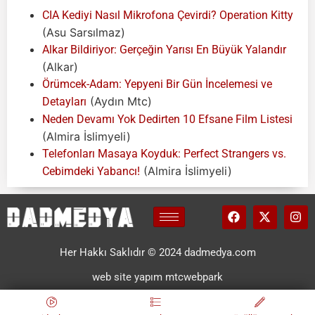
CIA Kediyi Nasıl Mikrofona Çevirdi? Operation Kitty
(Asu Sarsılmaz)
Alkar Bildiriyor: Gerçeğin Yarısı En Büyük Yalandır
(Alkar)
Örümcek-Adam: Yepyeni Bir Gün İncelemesi ve
(Aydın Mtc)
Detayları
Neden Devamı Yok Dedirten 10 Efsane Film Listesi
(Almira İslimyeli)
Telefonları Masaya Koyduk: Perfect Strangers vs.
(Almira İslimyeli)
Cebimdeki Yabancı!
Her Hakkı Saklıdır © 2024 dadmedya.com
web site yapım mtcwebpark