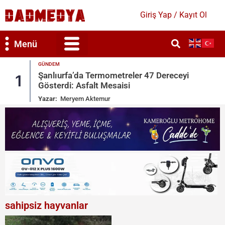
Giriş Yap / Kayıt Ol
Menü
GÜNDEM
Dereceyi
Temizliğe Dikkat Etmeyen Eş Boş
2
Tam Kusurlu Sayıldı
Yazar:
Meryem Aktemur
sahipsiz hayvanlar