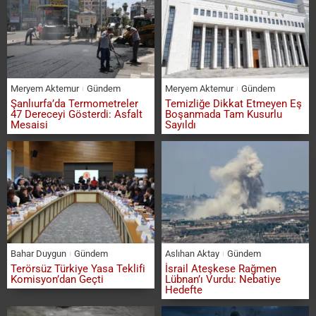
Meryem Aktemur
Gündem
Meryem Aktemur
Gündem
Şanlıurfa’da Termometreler
Temizliğe Dikkat Etmeyen Eş
47 Dereceyi Gösterdi: Asfalt
Boşanmada Tam Kusurlu
Mesaisi
Sayıldı
Bahar Duygun
Gündem
Aslıhan Aktay
Gündem
Terörsüz Türkiye Yasa Teklifi
İsrail Ateşkese Rağmen
Komisyon’dan Geçti
Lübnan’ı Vurdu: Nebatiye
Hedefte