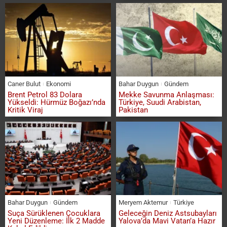
Caner Bulut
Ekonomi
Bahar Duygun
Gündem
Brent Petrol 83 Dolara
Mekke Savunma Anlaşması:
Yükseldi: Hürmüz Boğazı’nda
Türkiye, Suudi Arabistan,
Kritik Viraj
Pakistan
Bahar Duygun
Gündem
Meryem Aktemur
Türkiye
Suça Sürüklenen Çocuklara
Geleceğin Deniz Astsubayları
Yeni Düzenleme: İlk 2 Madde
Yalova’da Mavi Vatan’a Hazır