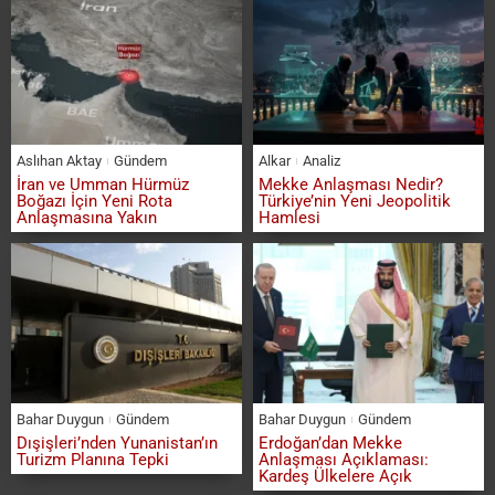
Aslıhan Aktay
Gündem
Alkar
Analiz
İran ve Umman Hürmüz
Mekke Anlaşması Nedir?
Boğazı İçin Yeni Rota
Türkiye’nin Yeni Jeopolitik
Anlaşmasına Yakın
Hamlesi
Bahar Duygun
Gündem
Bahar Duygun
Gündem
Dışişleri’nden Yunanistan’ın
Erdoğan’dan Mekke
Turizm Planına Tepki
Anlaşması Açıklaması:
Kardeş Ülkelere Açık