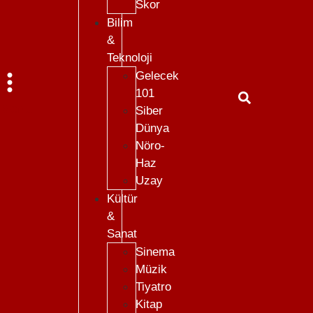
Skor
Bilim
&
Teknoloji
Gelecek
101
Menü
Siber
Dünya
Nöro-
Haz
Uzay
Kültür
&
Sanat
Sinema
Müzik
Tiyatro
Kitap