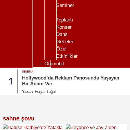
Seminer
–
Toplantı
Konser
Dans
Geceleri
Özel
Etkinlikler
Otomobil
SINEMA
Hollywood’da Reklam Panosunda Yaşayan
1
Bir Adam Var
Yazar:
Feryal Tuğal
sahne şovu