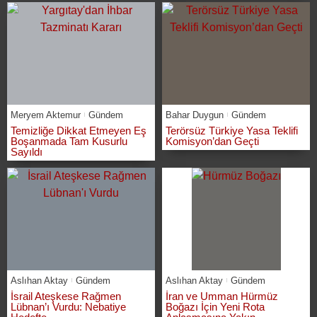
Meryem Aktemur
Gündem
Bahar Duygun
Gündem
Temizliğe Dikkat Etmeyen Eş
Terörsüz Türkiye Yasa Teklifi
Boşanmada Tam Kusurlu
Komisyon’dan Geçti
Sayıldı
Aslıhan Aktay
Gündem
Aslıhan Aktay
Gündem
İsrail Ateşkese Rağmen
İran ve Umman Hürmüz
Lübnan’ı Vurdu: Nebatiye
Boğazı İçin Yeni Rota