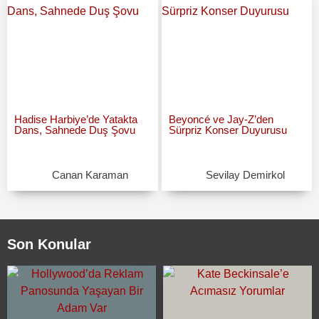
Hadise Harbiye’de Yatakta
Beyoncé ve Jay-Z’den
Dans, Sahnede Duş Şovu
Sürpriz Konser Duyurusu
Canan Karaman
Sevilay Demirkol
Son Konular