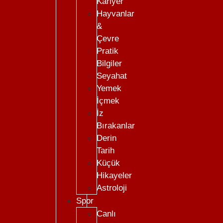
Kariyer
Hayvanlar
&
Çevre
Pratik
Bilgiler
Seyahat
Yemek
İçmek
İz
Bırakanlar
Derin
Tarih
Küçük
Hikayeler
Astroloji
Spor
Canlı