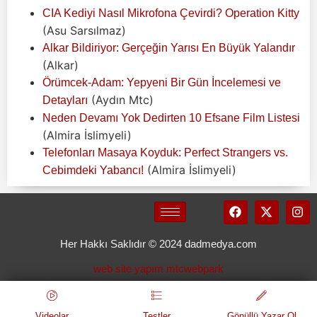
CIA Kediyi Nasıl Mikrofona Çevirdi? Operation Kitty
(Asu Sarsılmaz)
Alkar Bildiriyor: Gerçeğin Yarısı En Büyük Yalandır
(Alkar)
Örümcek-Adam: Yepyeni Bir Gün İncelemesi ve
(Aydın Mtc)
Detayları
Neden Devamı Yok Dedirten 10 Efsane Film Listesi
(Almira İslimyeli)
Telefonları Masaya Koyduk: Perfect Strangers vs.
(Almira İslimyeli)
Cebimdeki Yabancı!
Her Hakkı Saklıdır © 2024 dadmedya.com
web site yapım mtcwebpark
Videolar
Testler
Gönüllü Yazar Ol