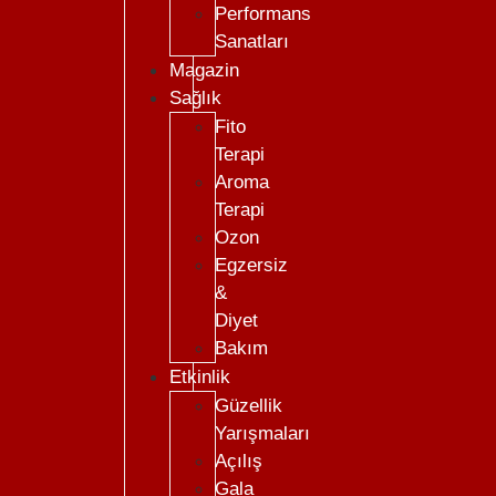
Performans
Sanatları
Magazin
Sağlık
Fito
Terapi
Aroma
Terapi
Ozon
Egzersiz
&
Diyet
Bakım
Etkinlik
Güzellik
Yarışmaları
Açılış
Gala