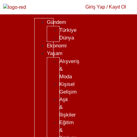
Giriş Yap / Kayıt Ol
Gündem
Türkiye
Dünya
Ekonomi
Yaşam
Alışveriş
&
Moda
Kişisel
Gelişim
Aşk
&
İlişkiler
Eğitim
&