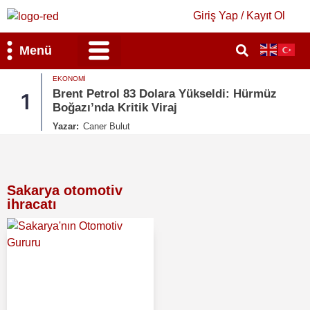
Giriş Yap / Kayıt Ol
Menü
EKONOMI
Bilim & Teknoloji
Kültür & Sanat
Brent Petrol 83 Dolara Yükseldi: Hürmüz
1
Boğazı’nda Kritik Viraj
Yazar:
Caner Bulut
Sakarya otomotiv
ihracatı