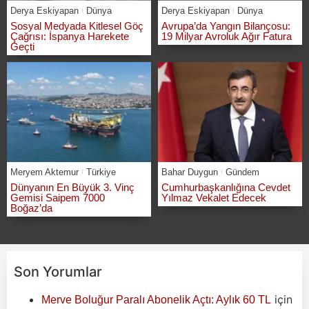
Derya Eskiyapan
Dünya
Derya Eskiyapan
Dünya
Sosyal Medyada Kitlesel Göç
Avrupa’da Yangın Bilançosu:
Çağrısı: İspanya Harekete
19 Milyar Avroluk Ağır Fatura
Geçti
Meryem Aktemur
Türkiye
Bahar Duygun
Gündem
Dünyanın En Büyük 3. Vinç
Cumhurbaşkanlığına Cevdet
Gemisi Saipem 7000
Yılmaz Vekalet Edecek
Boğaz’da
Son Yorumlar
için
Merve Boluğur Paralı Abonelik Açtı: Aylık 60 TL