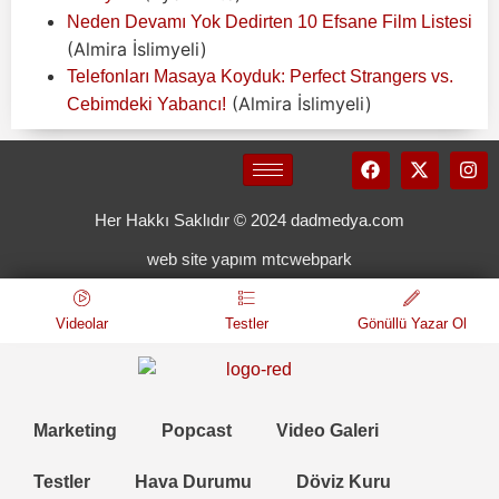
Neden Devamı Yok Dedirten 10 Efsane Film Listesi
(Almira İslimyeli)
Telefonları Masaya Koyduk: Perfect Strangers vs.
(Almira İslimyeli)
Cebimdeki Yabancı!
Her Hakkı Saklıdır © 2024 dadmedya.com
web site yapım mtcwebpark
Videolar
Testler
Gönüllü Yazar Ol
Marketing
Popcast
Video Galeri
Testler
Hava Durumu
Döviz Kuru