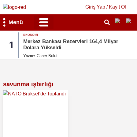
Giriş Yap / Kayıt Ol
Menü
EKONOMI
Bilim & Teknoloji
Kültür & Sanat
Merkez Bankası Rezervleri 164,4 Milyar
1
2
Dolara Yükseldi
Yazar:
Caner Bulut
savunma işbirliği