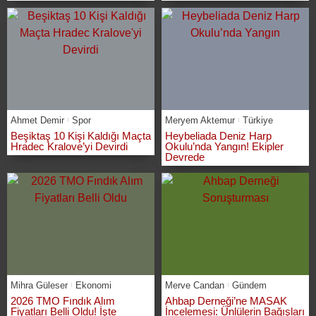
Ahmet Demir
Spor
Meryem Aktemur
Türkiye
Beşiktaş 10 Kişi Kaldığı Maçta
Heybeliada Deniz Harp
Hradec Kralove’yi Devirdi
Okulu’nda Yangın! Ekipler
Devrede
Mihra Güleser
Ekonomi
Merve Candan
Gündem
2026 TMO Fındık Alım
Ahbap Derneği’ne MASAK
Fiyatları Belli Oldu! İşte
İncelemesi: Ünlülerin Bağışları