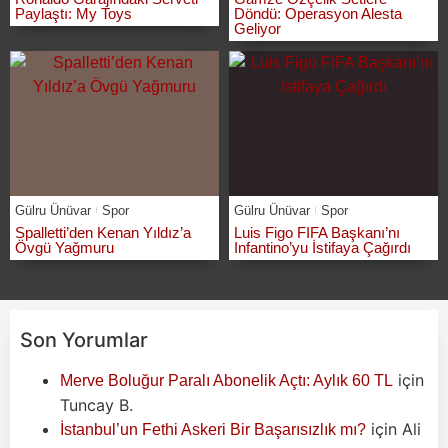
Paylaştı: My Toys
Döndü: Operasyon Alesta
Geliyor
Gülru Ünüvar
Spor
Gülru Ünüvar
Spor
Spalletti’den Kenan Yıldız’a
Luis Figo FIFA Başkanı’nı
Övgü Yağmuru
Infantino’yu İstifaya Çağırdı
Son Yorumlar
için
Merve Boluğur Paralı Abonelik Açtı: Aylık 60 TL
Tuncay B.
için
Ali
İstanbul’un Fethi Askeri Bir Başarısızlık mı?