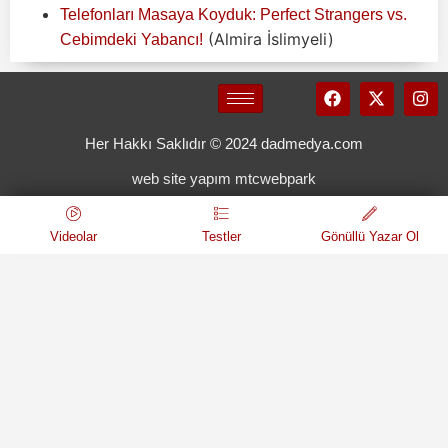
Telefonları Masaya Koyduk: Perfect Strangers vs.
(Almira İslimyeli)
Cebimdeki Yabancı!
Her Hakkı Saklıdır © 2024 dadmedya.com
web site yapım mtcwebpark
Videolar
Testler
Gönüllü Yazar Ol