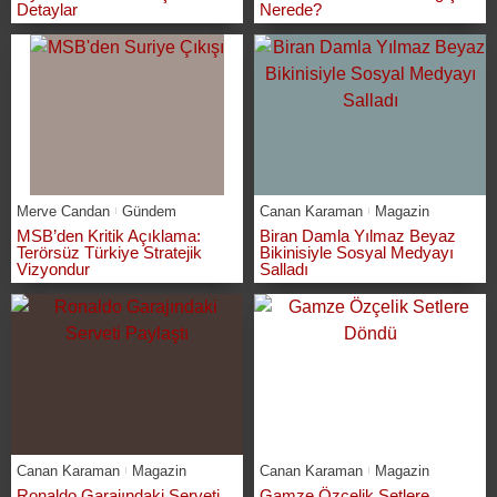
Detaylar
Nerede?
Merve Candan
Gündem
Canan Karaman
Magazin
MSB’den Kritik Açıklama:
Biran Damla Yılmaz Beyaz
Terörsüz Türkiye Stratejik
Bikinisiyle Sosyal Medyayı
Vizyondur
Salladı
Canan Karaman
Magazin
Canan Karaman
Magazin
Ronaldo Garajındaki Serveti
Gamze Özçelik Setlere