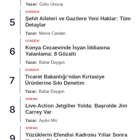
Yazar:
Gülru Ünüvar
GÜNDEM
Şehit Aileleri ve Gazilere Yeni Haklar: Tüm
5
Detaylar
Yazar:
Merve Candan
GÜNDEM
Konya Cezaevinde İsyan İddiasına
6
Yalanlama: 8 Gözaltı
Yazar:
Bahar Duygun
GÜNDEM
Ticaret Bakanlığı’ndan Kırtasiye
7
Ürünlerine Sıkı Denetim
Yazar:
Bahar Duygun
SINEMA
Live-Action Jetgiller Yolda: Başrolde Jim
8
Carrey Var
Yazar:
Aydın Mtc
SINEMA
Yüzüklerin Efendisi Kadrosu Yıllar Sonra
9