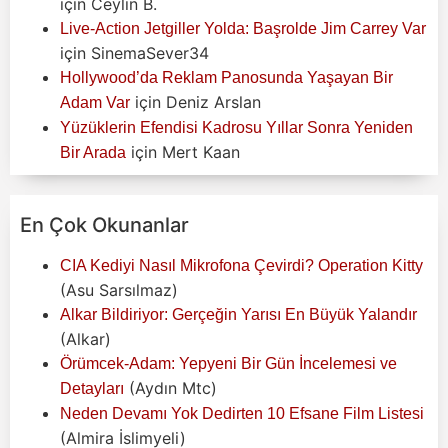
için
Ceylin B.
Live-Action Jetgiller Yolda: Başrolde Jim Carrey Var
için
SinemaSever34
Hollywood’da Reklam Panosunda Yaşayan Bir
için
Deniz Arslan
Adam Var
Yüzüklerin Efendisi Kadrosu Yıllar Sonra Yeniden
için
Mert Kaan
Bir Arada
En Çok Okunanlar
CIA Kediyi Nasıl Mikrofona Çevirdi? Operation Kitty
(Asu Sarsılmaz)
Alkar Bildiriyor: Gerçeğin Yarısı En Büyük Yalandır
(Alkar)
Örümcek-Adam: Yepyeni Bir Gün İncelemesi ve
(Aydın Mtc)
Detayları
Neden Devamı Yok Dedirten 10 Efsane Film Listesi
(Almira İslimyeli)