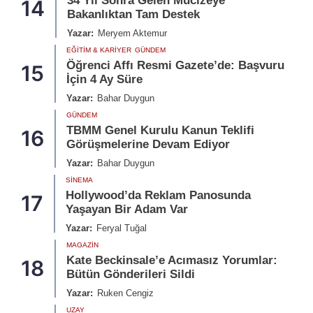
34 Yıl Sonra Gelen Mucizeye
14
Bakanlıktan Tam Destek
Yazar:
Meryem Aktemur
EĞITIM & KARIYER
GÜNDEM
Öğrenci Affı Resmi Gazete’de: Başvuru
15
İçin 4 Ay Süre
Yazar:
Bahar Duygun
GÜNDEM
TBMM Genel Kurulu Kanun Teklifi
16
Görüşmelerine Devam Ediyor
Yazar:
Bahar Duygun
SINEMA
Hollywood’da Reklam Panosunda
17
Yaşayan Bir Adam Var
Yazar:
Feryal Tuğal
MAGAZIN
Kate Beckinsale’e Acımasız Yorumlar:
18
Bütün Gönderileri Sildi
Yazar:
Ruken Cengiz
UZAY