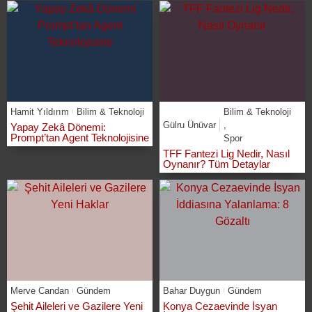
Hamit Yıldırım
Bilim & Teknoloji
Bilim & Teknoloji
Gülru Ünüvar
,
Yapay Zekâ Dönemi:
Prompt’tan Agent Teknolojisine
Spor
TFF Fantezi Lig Nedir, Nasıl
Oynanır? Tüm Detaylar
Merve Candan
Gündem
Bahar Duygun
Gündem
Şehit Aileleri ve Gazilere Yeni
Konya Cezaevinde İsyan