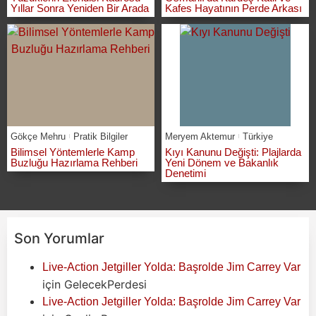
Yıllar Sonra Yeniden Bir Arada
Kafes Hayatının Perde Arkası
Gökçe Mehru
Pratik Bilgiler
Meryem Aktemur
Türkiye
Bilimsel Yöntemlerle Kamp
Kıyı Kanunu Değişti: Plajlarda
Buzluğu Hazırlama Rehberi
Yeni Dönem ve Bakanlık
Denetimi
Son Yorumlar
Live-Action Jetgiller Yolda: Başrolde Jim Carrey Var
için
GelecekPerdesi
Live-Action Jetgiller Yolda: Başrolde Jim Carrey Var