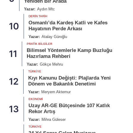
Yeniden Bir Arada
Yazar:
Aydın Mtc
DERIN TARIH
Osmanlı’da Kardeş Katli ve Kafes
10
Hayatının Perde Arkası
Yazar:
Atalay Güroğlu
PRATIK BILGILER
Bilimsel Yöntemlerle Kamp Buzluğu
11
Hazırlama Rehberi
Yazar:
Gökçe Mehru
TÜRKIYE
Kıyı Kanunu Değişti: Plajlarda Yeni
12
Dönem ve Bakanlık Denetimi
Yazar:
Meryem Aktemur
EKONOMI
Uzay AR-GE Bütçesinde 107 Katlık
13
Rekor Artış
Yazar:
Mihra Güleser
TÜRKIYE