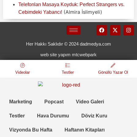
Telefonları Masaya Koyduk: Perfect Strangers vs.
(Almira İslimyeli)
Cebimdeki Yabancı!
Her Hakkı Saklıdır © 2024 dadmedya.com
web site yapım mtcwebpark
Videolar
Testler
Gönüllü Yazar Ol
Marketing
Popcast
Video Galeri
Testler
Hava Durumu
Döviz Kuru
Vizyonda Bu Hafta
Haftanın Kitapları