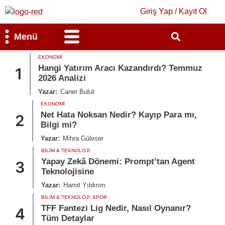
Giriş Yap / Kayıt Ol
Menü
EKONOMI
Bilim & Teknoloji
Kültür & Sanat
Hangi Yatırım Aracı Kazandırdı? Temmuz
1
2026 Analizi
Yazar:
Caner Bulut
EKONOMI
Net Hata Noksan Nedir? Kayıp Para mı,
2
Bilgi mi?
Yazar:
Mihra Güleser
BILIM & TEKNOLOJI
Yapay Zekâ Dönemi: Prompt’tan Agent
3
Teknolojisine
Yazar:
Hamit Yıldırım
BILIM & TEKNOLOJI
SPOR
TFF Fantezi Lig Nedir, Nasıl Oynanır?
4
Tüm Detaylar