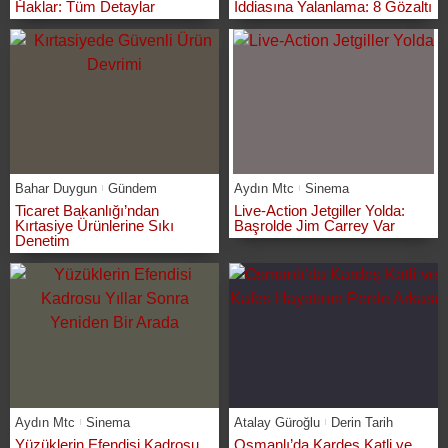
Haklar: Tüm Detaylar
İddiasına Yalanlama: 8 Gözaltı
Bahar Duygun
Gündem
Aydın Mtc
Sinema
Ticaret Bakanlığı’ndan
Live-Action Jetgiller Yolda:
Kırtasiye Ürünlerine Sıkı
Başrolde Jim Carrey Var
Denetim
Aydın Mtc
Sinema
Atalay Güroğlu
Derin Tarih
Yüzüklerin Efendisi Kadrosu
Osmanlı’da Kardeş Katli ve