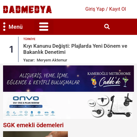
Giriş Yap / Kayıt Ol
Menü
RKIYE
Bilim & Teknoloji
Kültür & Sanat
EKONOMI
ıyı Kanunu Değişti: Plajlarda Yeni Dönem ve
Uzay 
2
akanlık Denetimi
Artış
zar:
Meryem Aktemur
Yazar:
SGK emekli ödemeleri