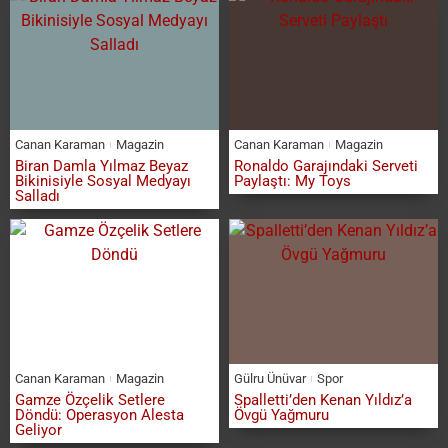
Canan Karaman
Magazin
Canan Karaman
Magazin
Biran Damla Yılmaz Beyaz
Ronaldo Garajındaki Serveti
Bikinisiyle Sosyal Medyayı
Paylaştı: My Toys
Salladı
Canan Karaman
Magazin
Gülru Ünüvar
Spor
Gamze Özçelik Setlere
Spalletti’den Kenan Yıldız’a
Döndü: Operasyon Alesta
Övgü Yağmuru
Geliyor