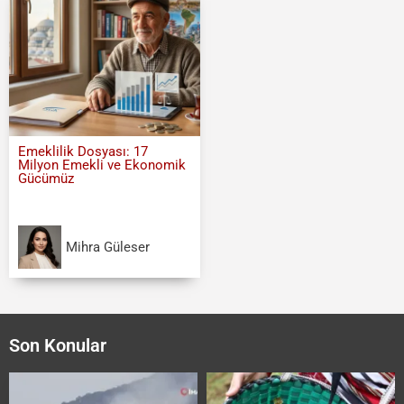
Emeklilik Dosyası: 17
Milyon Emekli ve Ekonomik
Gücümüz
Mihra Güleser
Son Konular