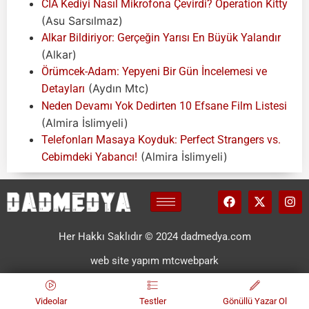
CIA Kediyi Nasıl Mikrofona Çevirdi? Operation Kitty
(Asu Sarsılmaz)
Alkar Bildiriyor: Gerçeğin Yarısı En Büyük Yalandır
(Alkar)
Örümcek-Adam: Yepyeni Bir Gün İncelemesi ve
(Aydın Mtc)
Detayları
Neden Devamı Yok Dedirten 10 Efsane Film Listesi
(Almira İslimyeli)
Telefonları Masaya Koyduk: Perfect Strangers vs.
(Almira İslimyeli)
Cebimdeki Yabancı!
Her Hakkı Saklıdır © 2024 dadmedya.com
web site yapım mtcwebpark
Videolar
Testler
Gönüllü Yazar Ol