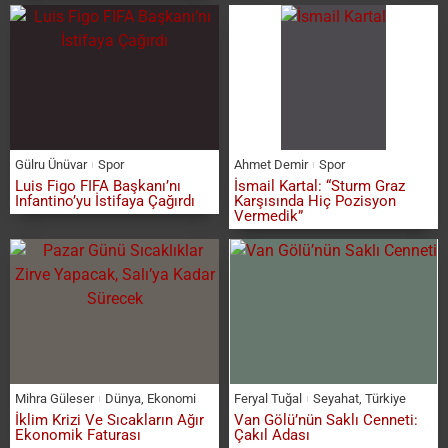
Gülru Ünüvar
Spor
Ahmet Demir
Spor
Luis Figo FIFA Başkanı’nı
İsmail Kartal: “Sturm Graz
Infantino’yu İstifaya Çağırdı
Karşısında Hiç Pozisyon
Vermedik”
Mihra Güleser
Dünya
,
Ekonomi
Feryal Tuğal
Seyahat
,
Türkiye
İklim Krizi Ve Sıcakların Ağır
Van Gölü’nün Saklı Cenneti:
Ekonomik Faturası
Çakıl Adası