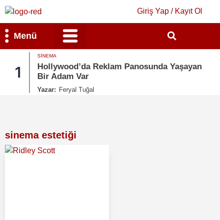
Giriş Yap / Kayıt Ol
Menü
SINEMA
Bilim & Teknoloji
Kültür & Sanat
Hollywood’da Reklam Panosunda Yaşayan
1
Bir Adam Var
Yazar:
Feryal Tuğal
sinema estetiği