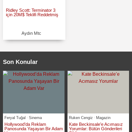
Ridley Scott: Terminator 3
için 20M$ Teklifi Reddetmiş
Aydın Mtc
Son Konular
Feryal Tuğal
Sinema
Ruken Cengiz
Magazin
Hollywood’da Reklam
Kate Beckinsale’e Acımasız
Panosunda Yaşayan Bir Adam
Yorumlar: Bütün Gönderileri