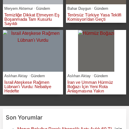
Meryem Aktemur
Gündem
Bahar Duygun
Gündem
Temizliğe Dikkat Etmeyen Eş
Terörsüz Türkiye Yasa Teklifi
Boşanmada Tam Kusurlu
Komisyon’dan Geçti
Sayıldı
Aslıhan Aktay
Gündem
Aslıhan Aktay
Gündem
İsrail Ateşkese Rağmen
İran ve Umman Hürmüz
Lübnan’ı Vurdu: Nebatiye
Boğazı İçin Yeni Rota
Hedefte
Anlaşmasına Yakın
Son Yorumlar
için