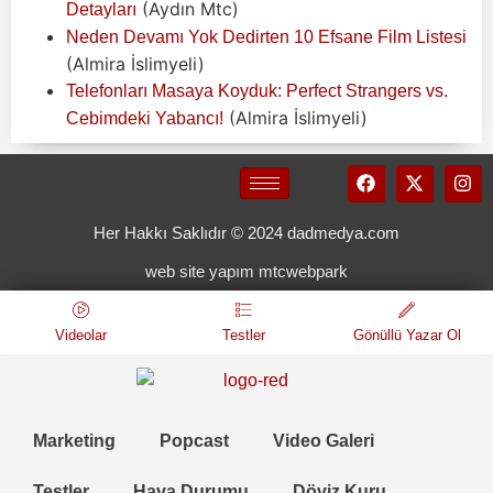
(Aydın Mtc)
Detayları
Neden Devamı Yok Dedirten 10 Efsane Film Listesi
(Almira İslimyeli)
Telefonları Masaya Koyduk: Perfect Strangers vs.
(Almira İslimyeli)
Cebimdeki Yabancı!
Her Hakkı Saklıdır © 2024 dadmedya.com
web site yapım mtcwebpark
Videolar
Testler
Gönüllü Yazar Ol
Marketing
Popcast
Video Galeri
Testler
Hava Durumu
Döviz Kuru