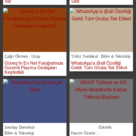
Var
Sildi
Çağrı Ökmen
Uzay
Yıldız Yurdakul
Bilim & Teknoloji
Güneş’in En Net Fotoğrafında
WhatsApp’a @all Özelliği
Gizemli Plazma Girdapları
Geldi: Tüm Gruba Tek Etiket
Keşfedildi
Sevilay Demirkol
Etkinlik
Bilim & Teknoloji
Hazım Özenir
,