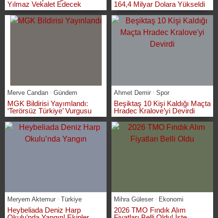
Yılmaz Vekalet Edecek
164,4 Milyar Dolara Yükseldi
Merve Candan
Gündem
Ahmet Demir
Spor
MGK Bildirisi Yayımlandı:
Beşiktaş 10 Kişi Kaldığı Maçta
‘Terörsüz Türkiye’ Vurgusu
Hradec Kralove’yi Devirdi
Meryem Aktemur
Türkiye
Mihra Güleser
Ekonomi
Heybeliada Deniz Harp
2026 TMO Fındık Alım
Okulu’nda Yangın! Ekipler
Fiyatları Belli Oldu! İşte