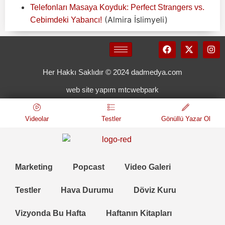
Telefonları Masaya Koyduk: Perfect Strangers vs.
(Almira İslimyeli)
Cebimdeki Yabancı!
Her Hakkı Saklıdır © 2024 dadmedya.com
web site yapım mtcwebpark
Videolar
Testler
Gönüllü Yazar Ol
Marketing
Popcast
Video Galeri
Testler
Hava Durumu
Döviz Kuru
Vizyonda Bu Hafta
Haftanın Kitapları