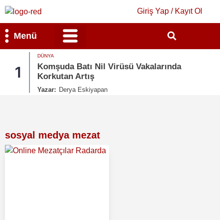
Giriş Yap / Kayıt Ol
Menü
DÜNYA
Bilim & Teknoloji
Kültür & Sanat
Komşuda Batı Nil Virüsü Vakalarında
1
Korkutan Artış
Yazar:
Derya Eskiyapan
sosyal medya mezat