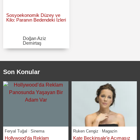
Sosyoekonomik Düzey ve
Kilo: Paranın Bedendeki İzleri
Doğan Aziz
Demirtaş
Son Konular
Feryal Tuğal
Sinema
Ruken Cengiz
Magazin
Hollywood’da Reklam
Kate Beckinsale’e Acımasız