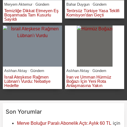
Meryem Aktemur
Gündem
Bahar Duygun
Gündem
Temizliğe Dikkat Etmeyen Eş
Terörsüz Türkiye Yasa Teklifi
Boşanmada Tam Kusurlu
Komisyon’dan Geçti
Sayıldı
Aslıhan Aktay
Gündem
Aslıhan Aktay
Gündem
İsrail Ateşkese Rağmen
İran ve Umman Hürmüz
Lübnan’ı Vurdu: Nebatiye
Boğazı İçin Yeni Rota
Hedefte
Anlaşmasına Yakın
Son Yorumlar
için
Merve Boluğur Paralı Abonelik Açtı: Aylık 60 TL