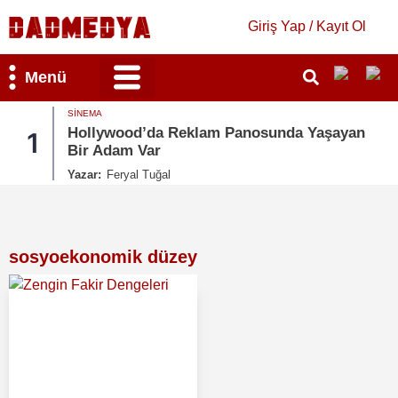
Giriş Yap / Kayıt Ol
Menü
MAGAZIN
am Panosunda Yaşayan
Kate Beckinsale’e Acıma
2
Bütün Gönderileri Sildi
Yazar:
Ruken Cengiz
sosyoekonomik düzey