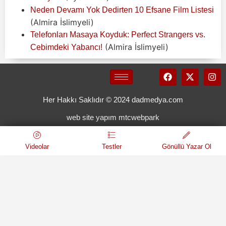
Neden Devamı Yok Dedirten 10 Efsane Film Listesi
(Almira İslimyeli)
Telefonları Masaya Koyduk: Perfect Strangers vs.
(Almira İslimyeli)
Cebimdeki Yabancı!
Her Hakkı Saklıdır © 2024 dadmedya.com
web site yapım mtcwebpark
Videolar
Testler
Gönüllü Yazar Ol