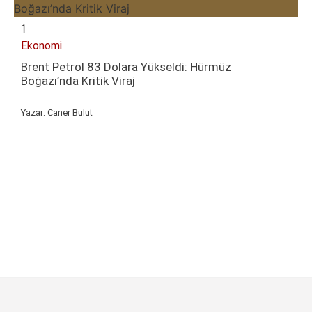
1
2
Ekonomi
G
Brent Petrol 83 Dolara Yükseldi: Hürmüz
M
Boğazı’nda Kritik Viraj
A
Yazar:
Caner Bulut
Y