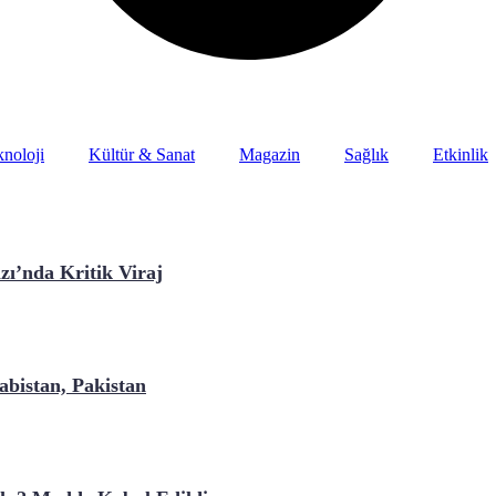
noloji
Kültür & Sanat
Magazin
Sağlık
Etkinlik
ı’nda Kritik Viraj
bistan, Pakistan