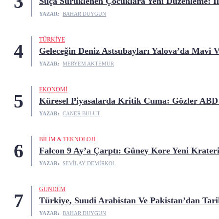
3
Suça Sürüklenen Çocuklara Yeni Düzenleme: İ
YAZAR:
BAHAR DUYGUN
TÜRKIYE
4
Geleceğin Deniz Astsubayları Yalova’da Mavi V
YAZAR:
MERYEM AKTEMUR
EKONOMI
5
Küresel Piyasalarda Kritik Cuma: Gözler ABD
YAZAR:
CANER BULUT
BILIM & TEKNOLOJI
6
Falcon 9 Ay’a Çarptı: Güney Kore Yeni Krater
YAZAR:
SEVILAY DEMIRKOL
GÜNDEM
7
Türkiye, Suudi Arabistan Ve Pakistan’dan Tar
YAZAR:
BAHAR DUYGUN