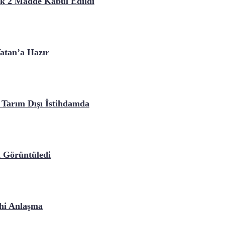
lk 2 Madde Kabul Edildi
atan’a Hazır
 Tarım Dışı İstihdamda
i Görüntüledi
ihi Anlaşma