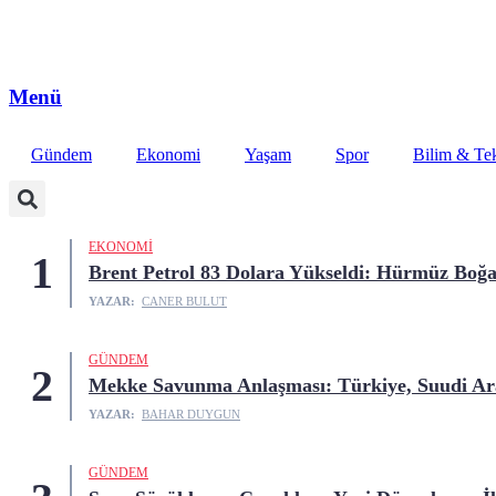
Menü
Gündem
Ekonomi
Yaşam
Spor
Bilim & Tek
EKONOMI
1
Brent Petrol 83 Dolara Yükseldi: Hürmüz Boğaz
YAZAR:
CANER BULUT
GÜNDEM
2
Mekke Savunma Anlaşması: Türkiye, Suudi Ara
YAZAR:
BAHAR DUYGUN
GÜNDEM