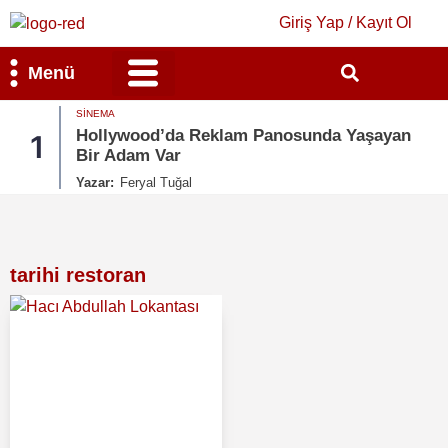
Giriş Yap / Kayıt Ol
Menü
SINEMA
Bilim & Teknoloji
Kültür & Sanat
Hollywood’da Reklam Panosunda Yaşayan
1
Bir Adam Var
Yazar:
Feryal Tuğal
tarihi restoran