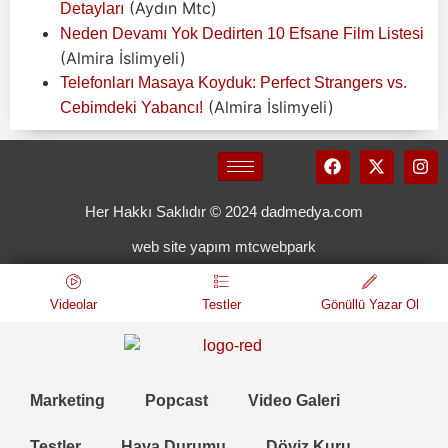
(Aydın Mtc)
Detayları
Neden Devamı Yok Dedirten 10 Efsane Film Listesi
(Almira İslimyeli)
Telefonları Masaya Koyduk: Perfect Strangers vs.
(Almira İslimyeli)
Cebimdeki Yabancı!
Her Hakkı Saklıdır © 2024 dadmedya.com
web site yapım mtcwebpark
Videolar
Testler
Gönüllü Yazar Ol
Marketing
Popcast
Video Galeri
Testler
Hava Durumu
Döviz Kuru