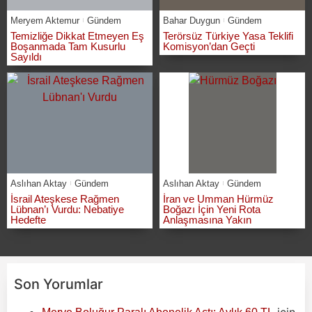
Meryem Aktemur
Gündem
Bahar Duygun
Gündem
Temizliğe Dikkat Etmeyen Eş
Terörsüz Türkiye Yasa Teklifi
Boşanmada Tam Kusurlu
Komisyon’dan Geçti
Sayıldı
Aslıhan Aktay
Gündem
Aslıhan Aktay
Gündem
İsrail Ateşkese Rağmen
İran ve Umman Hürmüz
Lübnan’ı Vurdu: Nebatiye
Boğazı İçin Yeni Rota
Hedefte
Anlaşmasına Yakın
Son Yorumlar
için