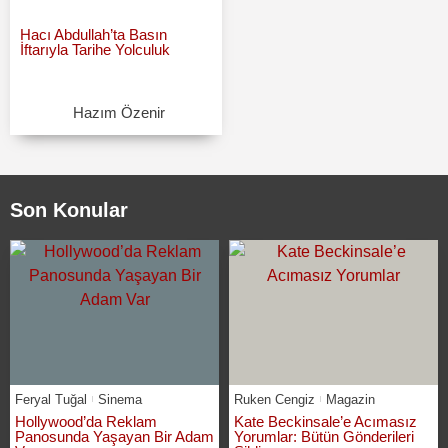
Hacı Abdullah’ta Basın
İftarıyla Tarihe Yolculuk
Hazım Özenir
Son Konular
Feryal Tuğal
Sinema
Ruken Cengiz
Magazin
Hollywood’da Reklam
Kate Beckinsale’e Acımasız
Panosunda Yaşayan Bir Adam
Yorumlar: Bütün Gönderileri