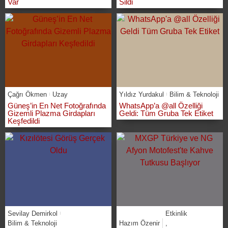
Var
Sildi
Çağrı Ökmen
Uzay
Yıldız Yurdakul
Bilim & Teknoloji
Güneş’in En Net Fotoğrafında
WhatsApp’a @all Özelliği
Gizemli Plazma Girdapları
Geldi: Tüm Gruba Tek Etiket
Keşfedildi
Sevilay Demirkol
Etkinlik
Bilim & Teknoloji
Hazım Özenir
,