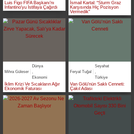
Luis Figo FIFA Başkanı’nı
İsmail Kartal: “Sturm Graz
Infantino’yu İstifaya Çağırdı
Karşısında Hiç Pozisyon
Vermedik”
Dünya
Seyahat
Mihra Güleser
,
Feryal Tuğal
,
Ekonomi
Türkiye
İklim Krizi Ve Sıcakların Ağır
Van Gölü’nün Saklı Cenneti:
Ekonomik Faturası
Çakıl Adası