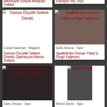
Bikinisiyle Sosyal Medyayı
Paylaştı: My Toys
Salladı
Canan Karaman
Magazin
Gülru Ünüvar
Spor
Gamze Özçelik Setlere
Spalletti’den Kenan Yıldız’a
Döndü: Operasyon Alesta
Övgü Yağmuru
Geliyor
Gülru Ünüvar
Spor
Ahmet Demir
Spor