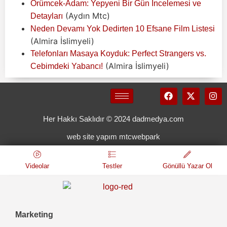
Örümcek-Adam: Yepyeni Bir Gün İncelemesi ve
(Aydın Mtc)
Detayları
Neden Devamı Yok Dedirten 10 Efsane Film Listesi
(Almira İslimyeli)
Telefonları Masaya Koyduk: Perfect Strangers vs.
(Almira İslimyeli)
Cebimdeki Yabancı!
Her Hakkı Saklıdır © 2024 dadmedya.com
web site yapım mtcwebpark
Videolar
Testler
Gönüllü Yazar Ol
Marketing