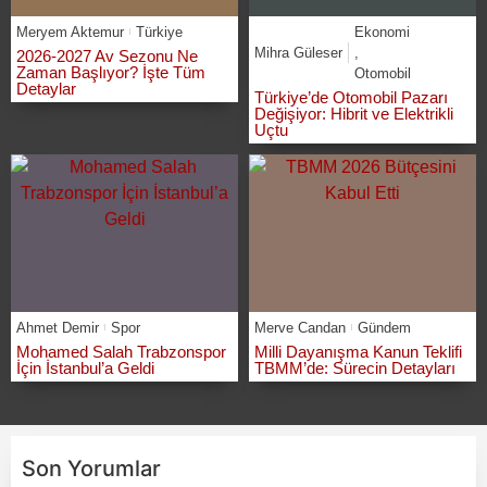
Meryem Aktemur
Türkiye
Ekonomi
Mihra Güleser
,
2026-2027 Av Sezonu Ne
Zaman Başlıyor? İşte Tüm
Otomobil
Detaylar
Türkiye’de Otomobil Pazarı
Değişiyor: Hibrit ve Elektrikli
Uçtu
Ahmet Demir
Spor
Merve Candan
Gündem
Mohamed Salah Trabzonspor
Milli Dayanışma Kanun Teklifi
İçin İstanbul’a Geldi
TBMM’de: Sürecin Detayları
Son Yorumlar