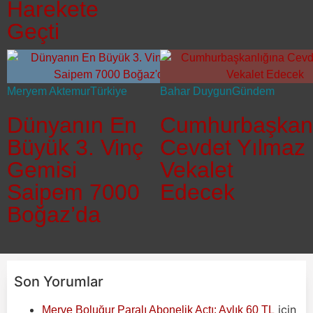
Harekete
Geçti
Meryem Aktemur
Türkiye
Bahar Duygun
Gündem
Dünyanın En
Cumhurbaşkanl
Büyük 3. Vinç
Cevdet Yılmaz
Gemisi
Vekalet
Saipem 7000
Edecek
Boğaz’da
Son Yorumlar
için
Merve Boluğur Paralı Abonelik Açtı: Aylık 60 TL