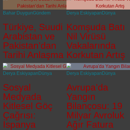
Bahar Duygun
Gündem
Derya Eskiyapan
Dünya
Türkiye, Suudi
Komşuda Batı
Arabistan ve
Nil Virüsü
Pakistan’dan
Vakalarında
Tarihi Anlaşma
Korkutan Artış
Derya Eskiyapan
Dünya
Derya Eskiyapan
Dünya
Sosyal
Avrupa’da
Medyada
Yangın
Kitlesel Göç
Bilançosu: 19
Çağrısı:
Milyar Avroluk
İspanya
Ağır Fatura