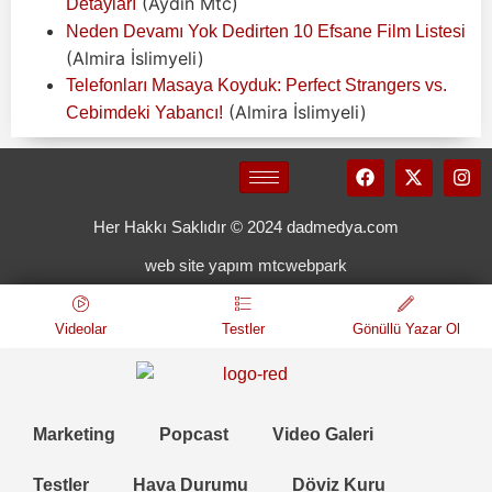
(Aydın Mtc)
Detayları
Neden Devamı Yok Dedirten 10 Efsane Film Listesi
(Almira İslimyeli)
Telefonları Masaya Koyduk: Perfect Strangers vs.
(Almira İslimyeli)
Cebimdeki Yabancı!
Her Hakkı Saklıdır © 2024 dadmedya.com
web site yapım mtcwebpark
Videolar
Testler
Gönüllü Yazar Ol
Marketing
Popcast
Video Galeri
Testler
Hava Durumu
Döviz Kuru