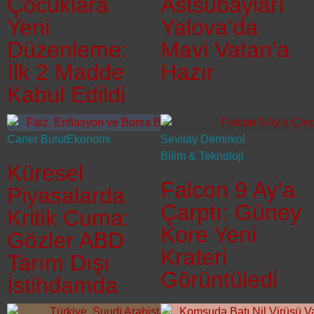
Çocuklara
Astsubayları
Yeni
Yalova’da
Düzenleme:
Mavi Vatan’a
İlk 2 Madde
Hazır
Kabul Edildi
Caner Bulut
Ekonomi
Sevilay Demirkol
Bilim & Teknoloji
Küresel
Falcon 9 Ay’a
Piyasalarda
Çarptı: Güney
Kritik Cuma:
Kore Yeni
Gözler ABD
Krateri
Tarım Dışı
Görüntüledi
İstihdamda