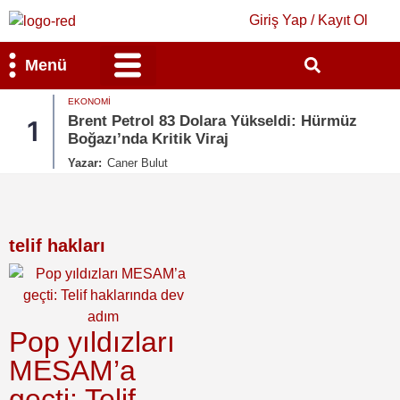
Giriş Yap / Kayıt Ol
Menü
EKONOMI
Bilim & Teknoloji
Kültür & Sanat
Brent Petrol 83 Dolara Yükseldi: Hürmüz
1
Boğazı’nda Kritik Viraj
Yazar:
Caner Bulut
telif hakları
Pop yıldızları
MESAM’a
geçti: Telif