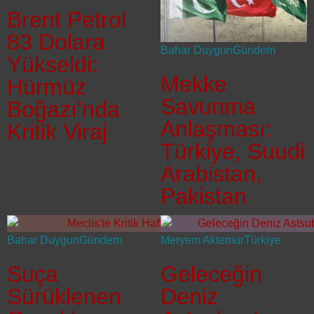
Brent Petrol
83 Dolara
Bahar Duygun
Gündem
Yükseldi:
Mekke
Hürmüz
Savunma
Boğazı’nda
Anlaşması:
Kritik Viraj
Türkiye, Suudi
Arabistan,
Pakistan
Bahar Duygun
Gündem
Meryem Aktemur
Türkiye
Suça
Geleceğin
Sürüklenen
Deniz