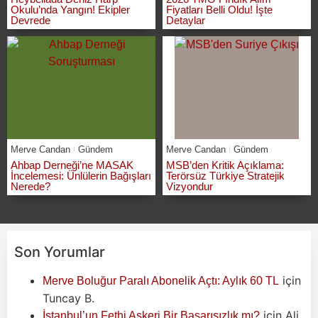
Okulu’nda Yangın! Ekipler
Fiyatları Belli Oldu! İşte
Devrede
Detaylar
Merve Candan
Gündem
Merve Candan
Gündem
Ahbap Derneği’ne MASAK
MSB’den Kritik Açıklama:
İncelemesi: Ünlülerin Bağışları
Terörsüz Türkiye Stratejik
Nerede?
Vizyondur
Son Yorumlar
için
Merve Boluğur Paralı Abonelik Açtı: Aylık 60 TL
Tuncay B.
için
Ali
İstanbul’un Fethi Askeri Bir Başarısızlık mı?