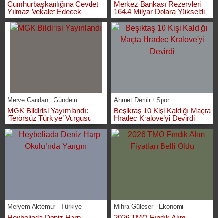
Cumhurbaşkanlığına Cevdet
Merkez Bankası Rezervleri
Yılmaz Vekalet Edecek
164,4 Milyar Dolara Yükseldi
Merve Candan
Gündem
Ahmet Demir
Spor
MGK Bildirisi Yayımlandı:
Beşiktaş 10 Kişi Kaldığı Maçta
‘Terörsüz Türkiye’ Vurgusu
Hradec Kralove’yi Devirdi
Meryem Aktemur
Türkiye
Mihra Güleser
Ekonomi
Heybeliada Deniz Harp
2026 TMO Fındık Alım