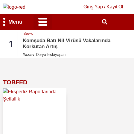
Giriş Yap / Kayıt Ol
Menü
DÜNYA
Bilim & Teknoloji
Kültür & Sanat
Komşuda Batı Nil Virüsü Vakalarında
1
Korkutan Artış
Yazar:
Derya Eskiyapan
TOBFED