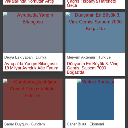
Vakalarında Korkutan Artış
Çağrısı: İspanya Harekete
Geçti
Derya Eskiyapan
Dünya
Meryem Aktemur
Türkiye
Avrupa’da Yangın Bilançosu:
Dünyanın En Büyük 3. Vinç
19 Milyar Avroluk Ağır Fatura
Gemisi Saipem 7000
Boğaz’da
Bahar Duygun
Gündem
Caner Bulut
Ekonomi