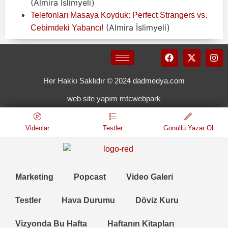
(Almira İslimyeli)
Telefonları Masaya Koyduk: Perfect Strangers vs.
(Almira İslimyeli)
Cebimdeki Yabancı!
Her Hakkı Saklıdır © 2024 dadmedya.com
web site yapım mtcwebpark
Videolar
Testler
Gönüllü Yazar Ol
Marketing
Popcast
Video Galeri
Testler
Hava Durumu
Döviz Kuru
Vizyonda Bu Hafta
Haftanın Kitapları