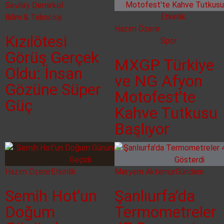
Sevilay Demirkol
Etkinlik
Bilim & Teknoloji
Hazım Özenir
,
Kızılötesi
Spor
Görüş Gerçek
MXGP Türkiye
Oldu: İnsan
ve NG Afyon
Gözüne Süper
Motofest’te
Güç
Kahve Tutkusu
Başlıyor
Hazım Özenir
Etkinlik
Meryem Aktemur
Gündem
Semih Hot’un
Şanlıurfa’da
Doğum
Termometreler