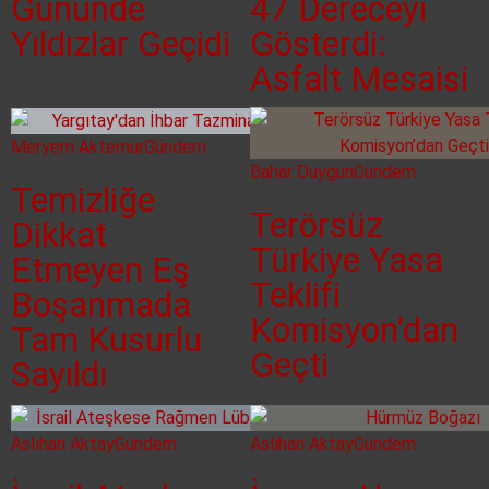
Gününde
47 Dereceyi
Yıldızlar Geçidi
Gösterdi:
Asfalt Mesaisi
Meryem Aktemur
Gündem
Bahar Duygun
Gündem
Temizliğe
Terörsüz
Dikkat
Türkiye Yasa
Etmeyen Eş
Teklifi
Boşanmada
Komisyon’dan
Tam Kusurlu
Geçti
Sayıldı
Aslıhan Aktay
Gündem
Aslıhan Aktay
Gündem