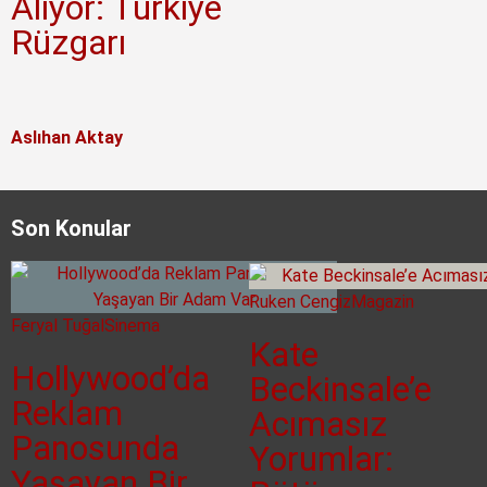
Alıyor: Türkiye
Rüzgarı
Aslıhan Aktay
Son Konular
Ruken Cengiz
Magazin
Feryal Tuğal
Sinema
Kate
Hollywood’da
Beckinsale’e
Reklam
Acımasız
Panosunda
Yorumlar:
Yaşayan Bir