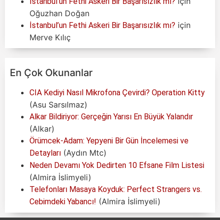
için
İstanbul’un Fethi Askeri Bir Başarısızlık mı?
Oğuzhan Doğan
için
İstanbul’un Fethi Askeri Bir Başarısızlık mı?
Merve Kılıç
En Çok Okunanlar
CIA Kediyi Nasıl Mikrofona Çevirdi? Operation Kitty
(Asu Sarsılmaz)
Alkar Bildiriyor: Gerçeğin Yarısı En Büyük Yalandır
(Alkar)
Örümcek-Adam: Yepyeni Bir Gün İncelemesi ve
(Aydın Mtc)
Detayları
Neden Devamı Yok Dedirten 10 Efsane Film Listesi
(Almira İslimyeli)
Telefonları Masaya Koyduk: Perfect Strangers vs.
(Almira İslimyeli)
Cebimdeki Yabancı!