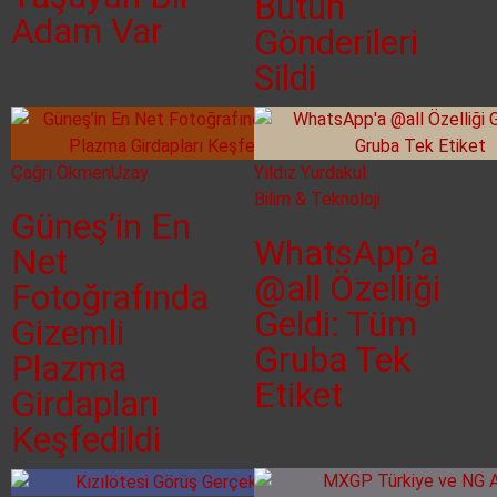
Bütün
Adam Var
Gönderileri
Sildi
Çağrı Ökmen
Uzay
Yıldız Yurdakul
Bilim & Teknoloji
Güneş’in En
WhatsApp’a
Net
@all Özelliği
Fotoğrafında
Geldi: Tüm
Gizemli
Gruba Tek
Plazma
Etiket
Girdapları
Keşfedildi