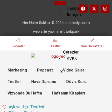
Hakkımızda
İletişim
Künye
Her Hakkı Saklıdır © 2024 dadmedya.com
Kullanım
web site yapım mtcwebpark
Koşulları
Gizlilik
ve
Videolar
Testler
Gönüllü Yazar Ol
Çerezler
KVKK
Marketing
Popcast
Video Galeri
X
Testler
Hava Durumu
Döviz Kuru
Vizyonda Bu Hafta
Haftanın Kitapları
Aşk ve İlişki Testleri