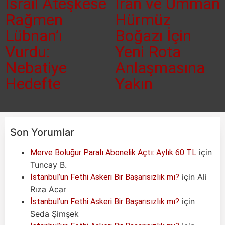
İsrail Ateşkese
İran ve Umman
Rağmen
Hürmüz
Lübnan’ı
Boğazı İçin
Vurdu:
Yeni Rota
Nebatiye
Anlaşmasına
Hedefte
Yakın
Son Yorumlar
için
Merve Boluğur Paralı Abonelik Açtı: Aylık 60 TL
Tuncay B.
için
Ali
İstanbul’un Fethi Askeri Bir Başarısızlık mı?
Rıza Acar
için
İstanbul’un Fethi Askeri Bir Başarısızlık mı?
Seda Şimşek