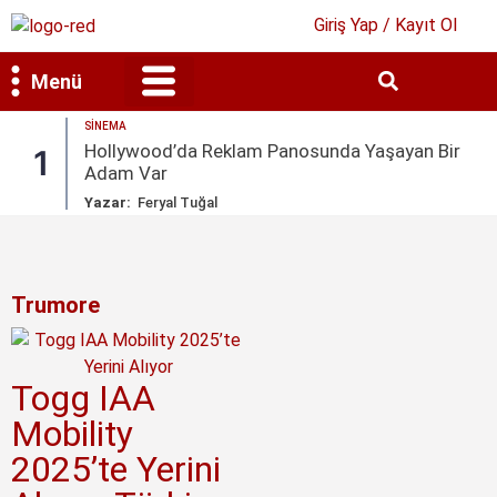
Giriş Yap / Kayıt Ol
Menü
SINEMA
Bilim & Teknoloji
Kültür & Sanat
Hollywood’da Reklam Panosunda Yaşayan Bir
1
Adam Var
Yazar:
Feryal Tuğal
Trumore
Togg IAA
Mobility
2025’te Yerini