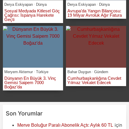
Derya Eskiyapan
Dünya
Derya Eskiyapan
Dünya
Sosyal Medyada Kitlesel Göç
Avrupa’da Yangın Bilançosu:
Çağrısı: İspanya Harekete
19 Milyar Avroluk Ağır Fatura
Geçti
Meryem Aktemur
Türkiye
Bahar Duygun
Gündem
Dünyanın En Büyük 3. Vinç
Cumhurbaşkanlığına Cevdet
Gemisi Saipem 7000
Yılmaz Vekalet Edecek
Boğaz’da
Son Yorumlar
için
Merve Boluğur Paralı Abonelik Açtı: Aylık 60 TL