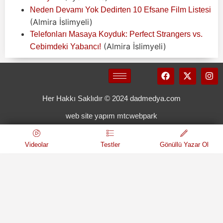
Neden Devamı Yok Dedirten 10 Efsane Film Listesi
(Almira İslimyeli)
Telefonları Masaya Koyduk: Perfect Strangers vs.
(Almira İslimyeli)
Cebimdeki Yabancı!
Her Hakkı Saklıdır © 2024 dadmedya.com
web site yapım mtcwebpark
Videolar
Testler
Gönüllü Yazar Ol