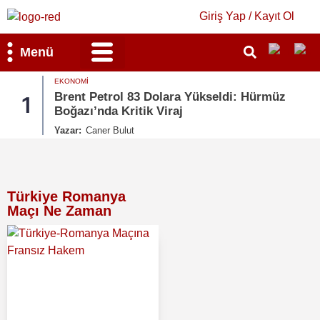
Giriş Yap / Kayıt Ol
Menü
EKONOMI
Bilim & Teknoloji
Kültür & Sanat
Brent Petrol 83 Dolara Yükseldi: Hürmüz
1
2
Boğazı’nda Kritik Viraj
Yazar:
Caner Bulut
Türkiye Romanya
Maçı Ne Zaman