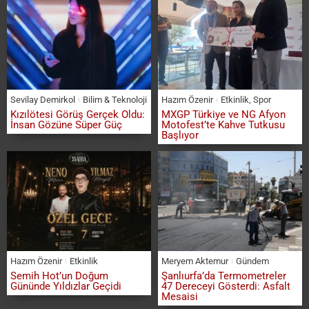
Sevilay Demirkol
Bilim & Teknoloji
Hazım Özenir
Etkinlik
,
Spor
Kızılötesi Görüş Gerçek Oldu:
MXGP Türkiye ve NG Afyon
İnsan Gözüne Süper Güç
Motofest’te Kahve Tutkusu
Başlıyor
Hazım Özenir
Etkinlik
Meryem Aktemur
Gündem
Semih Hot’un Doğum
Şanlıurfa’da Termometreler
Gününde Yıldızlar Geçidi
47 Dereceyi Gösterdi: Asfalt
Mesaisi