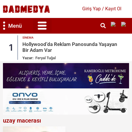
Giriş Yap / Kayıt Ol
Menü
SINEMA
Bilim & Teknoloji
Kültür & Sanat
Hollywood’da Reklam Panosunda Yaşayan
1
Bir Adam Var
Yazar:
Feryal Tuğal
uzay macerası