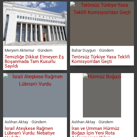
Meryem Aktemur
Gündem
Bahar Duygun
Gündem
Temizliğe Dikkat Etmeyen Eş
Terörsüz Türkiye Yasa Teklifi
Boşanmada Tam Kusurlu
Komisyon’dan Geçti
Sayıldı
Aslıhan Aktay
Gündem
Aslıhan Aktay
Gündem
İsrail Ateşkese Rağmen
İran ve Umman Hürmüz
Lübnan’ı Vurdu: Nebatiye
Boğazı İçin Yeni Rota