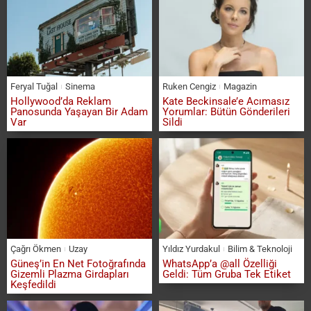
Feryal Tuğal
Sinema
Ruken Cengiz
Magazin
Hollywood’da Reklam
Kate Beckinsale’e Acımasız
Panosunda Yaşayan Bir Adam
Yorumlar: Bütün Gönderileri
Var
Sildi
Çağrı Ökmen
Uzay
Yıldız Yurdakul
Bilim & Teknoloji
Güneş’in En Net Fotoğrafında
WhatsApp’a @all Özelliği
Gizemli Plazma Girdapları
Geldi: Tüm Gruba Tek Etiket
Keşfedildi