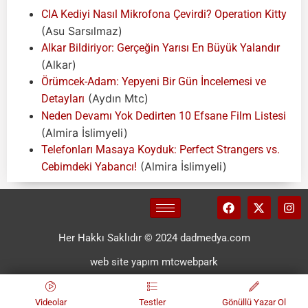
CIA Kediyi Nasıl Mikrofona Çevirdi? Operation Kitty
(Asu Sarsılmaz)
Alkar Bildiriyor: Gerçeğin Yarısı En Büyük Yalandır
(Alkar)
Örümcek-Adam: Yepyeni Bir Gün İncelemesi ve
(Aydın Mtc)
Detayları
Neden Devamı Yok Dedirten 10 Efsane Film Listesi
(Almira İslimyeli)
Telefonları Masaya Koyduk: Perfect Strangers vs.
(Almira İslimyeli)
Cebimdeki Yabancı!
Her Hakkı Saklıdır © 2024 dadmedya.com
web site yapım mtcwebpark
Videolar
Testler
Gönüllü Yazar Ol