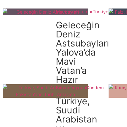
Meryem Aktemur
Türkiye
Geleceğin
Deniz
Astsubayları
Yalova’da
Mavi
Vatan’a
Hazır
Bahar Duygun
Gündem
Türkiye,
Suudi
Arabistan