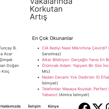
Vakalarında
Korkutan
Artış
En Çok Okunanlar
Tuncay B.
CIA Kediyi Nasıl Mikrofona Çevirdi? 
za Acar
Sarsılmaz)
Şimşek
Alkar Bildiriyor: Gerçeğin Yarısı En 
han Doğan
Örümcek-Adam: Yepyeni Bir Gün İnce
 Kılıç
Mtc)
Neden Devamı Yok Dedirten 10 Efsan
İslimyeli)
Telefonları Masaya Koyduk: Perfect
Yabancı!
(Almira İslimyeli)
Hakkımızda
İletişim
Künye