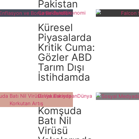
Pakistan
Caner Bulut
Ekonomi
Küresel
Piyasalarda
Kritik Cuma:
Gözler ABD
Tarım Dışı
İstihdamda
Derya Eskiyapan
Dünya
Komşuda
Batı Nil
Virüsü