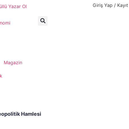
Giriş Yap / Kayıt
llü Yazar Ol
nomi
Magazin
ik
opolitik Hamlesi