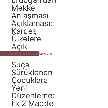
Erdoğan’dan
Mekke
Anlaşması
Açıklaması:
Kardeş
Ülkelere
Açık
Bahar Duygun
Gündem
Suça
Sürüklenen
Çocuklara
Yeni
Düzenleme:
İlk 2 Madde