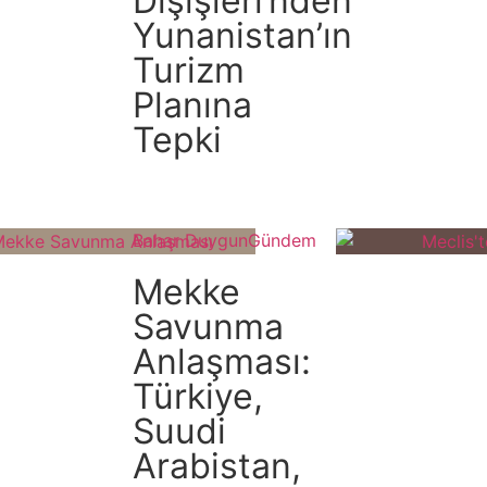
Dışişleri’nden
Yunanistan’ın
Turizm
Planına
Tepki
Bahar Duygun
Gündem
Mekke
Savunma
Anlaşması:
Türkiye,
Suudi
Arabistan,