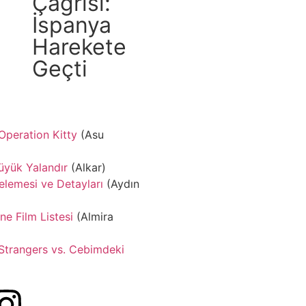
Çağrısı:
İspanya
Harekete
Geçti
Operation Kitty
(Asu
Büyük Yalandır
(Alkar)
lemesi ve Detayları
(Aydın
e Film Listesi
(Almira
 Strangers vs. Cebimdeki