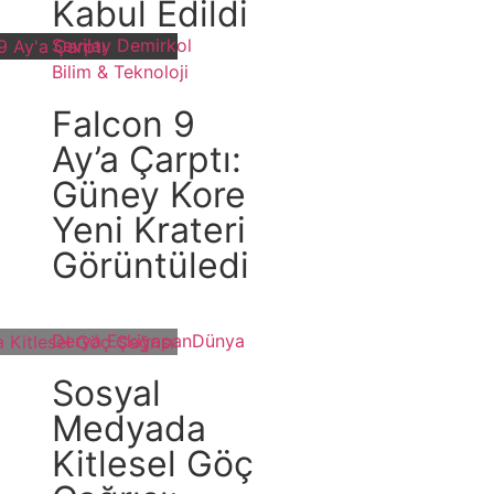
Kabul Edildi
Sevilay Demirkol
Bilim & Teknoloji
Falcon 9
Ay’a Çarptı:
Güney Kore
Yeni Krateri
Görüntüledi
Derya Eskiyapan
Dünya
Sosyal
Medyada
Kitlesel Göç