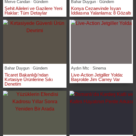
Merve Candan
Gündem
Bahar Duygun
Gündem
Şehit Aileleri ve Gazilere Yeni
Konya Cezaevinde İsyan
Haklar: Tüm Detaylar
İddiasına Yalanlama: 8 Gözaltı
Bahar Duygun
Gündem
Aydın Mtc
Sinema
Ticaret Bakanlığı’ndan
Live-Action Jetgiller Yolda:
Kırtasiye Ürünlerine Sıkı
Başrolde Jim Carrey Var
Denetim