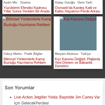
Aydın Mtc
Sinema
Atalay Güroğlu
Derin Tarih
Yüzüklerin Efendisi Kadrosu
Osmanlı’da Kardeş Katli ve
Yıllar Sonra Yeniden Bir Arada
Kafes Hayatının Perde Arkası
Gökçe Mehru
Pratik Bilgiler
Meryem Aktemur
Türkiye
Bilimsel Yöntemlerle Kamp
Kıyı Kanunu Değişti: Plajlarda
Buzluğu Hazırlama Rehberi
Yeni Dönem ve Bakanlık
Denetimi
Son Yorumlar
Live-Action Jetgiller Yolda: Başrolde Jim Carrey Var
için
GelecekPerdesi