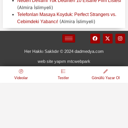
Neden Devamı Yok Dedirten 10 Efsane Film Listesi
(Almira İslimyeli)
Telefonları Masaya Koyduk: Perfect Strangers vs.
(Almira İslimyeli)
Cebimdeki Yabancı!
Her Hakkı Saklıdır © 2024 dadmedya.com
web site yapım mtcwebpark
Videolar
Testler
Gönüllü Yazar Ol