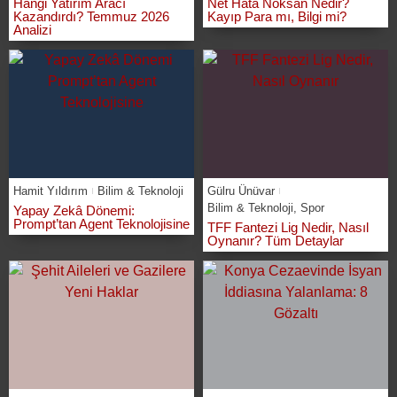
Hangi Yatırım Aracı
Net Hata Noksan Nedir?
Kazandırdı? Temmuz 2026
Kayıp Para mı, Bilgi mi?
Analizi
Hamit Yıldırım
Bilim & Teknoloji
Gülru Ünüvar
Bilim & Teknoloji
,
Spor
Yapay Zekâ Dönemi:
Prompt’tan Agent Teknolojisine
TFF Fantezi Lig Nedir, Nasıl
Oynanır? Tüm Detaylar