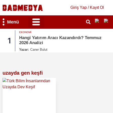
Giriş Yap / Kayıt Ol
Menü
EKONOMI
Bilim & Teknoloji
Kültür & Sanat
Hangi Yatırım Aracı Kazandırdı? Temmuz
1
2026 Analizi
Yazar:
Caner Bulut
uzayda gen keşfi