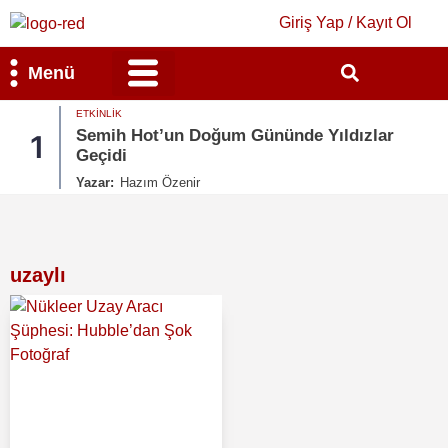
Giriş Yap / Kayıt Ol
Menü
ETKINLIK
Bilim & Teknoloji
Kültür & Sanat
Semih Hot’un Doğum Gününde Yıldızlar
1
Geçidi
Yazar:
Hazım Özenir
uzaylı