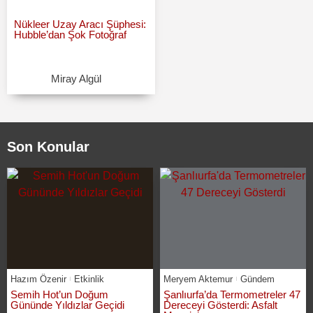
Nükleer Uzay Aracı Şüphesi:
Hubble’dan Şok Fotoğraf
Miray Algül
Son Konular
Hazım Özenir
Etkinlik
Meryem Aktemur
Gündem
Semih Hot’un Doğum
Şanlıurfa’da Termometreler 47
Gününde Yıldızlar Geçidi
Dereceyi Gösterdi: Asfalt