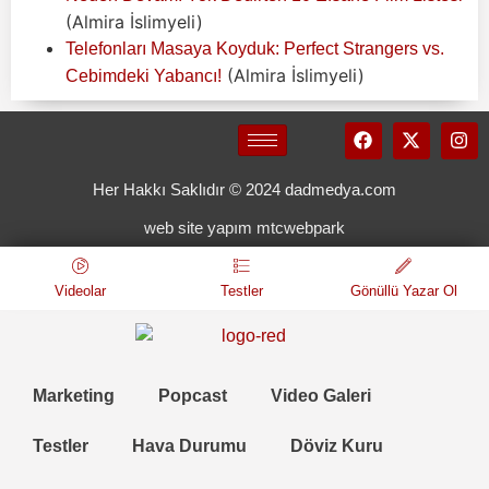
(Almira İslimyeli)
Telefonları Masaya Koyduk: Perfect Strangers vs.
(Almira İslimyeli)
Cebimdeki Yabancı!
Her Hakkı Saklıdır © 2024 dadmedya.com
web site yapım mtcwebpark
Videolar
Testler
Gönüllü Yazar Ol
Marketing
Popcast
Video Galeri
Testler
Hava Durumu
Döviz Kuru