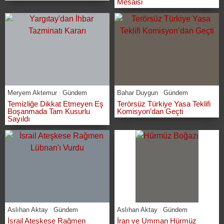
Mesaisi
Meryem Aktemur
Gündem
Bahar Duygun
Gündem
Temizliğe Dikkat Etmeyen Eş
Terörsüz Türkiye Yasa Teklifi
Boşanmada Tam Kusurlu
Komisyon’dan Geçti
Sayıldı
Aslıhan Aktay
Gündem
Aslıhan Aktay
Gündem
İsrail Ateşkese Rağmen
İran ve Umman Hürmüz