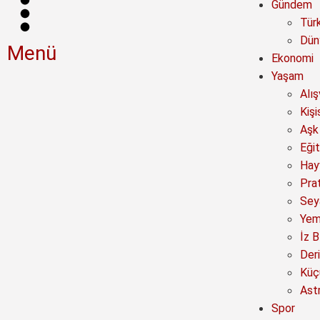
Gündem
Tür
Dün
Menü
Ekonomi
Yaşam
Alı
Kişi
Aşk 
Eğit
Hay
Prat
Sey
Yem
İz B
Deri
Küç
Astr
Spor