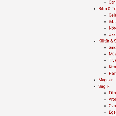
Canl
Bilim & Te
Gel
Sib
Nör
Uza
Kültür & 
Sin
Müz
Tiy
Kit
Per
Magazin
Sağlık
Fito
Aro
Ozo
Egz