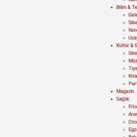
Bilim & Te
Gel
Sib
Nör
Uza
Kültür & 
Sin
Müz
Tiy
Kit
Per
Magazin
Sağlık
Fito
Aro
Ozo
Egz