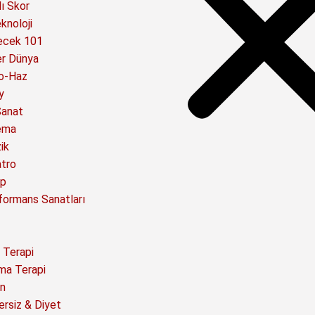
ı Skor
knoloji
ecek 101
er Dünya
o-Haz
y
Sanat
ema
ik
atro
ap
formans Sanatları
 Terapi
ma Terapi
n
ersiz & Diyet