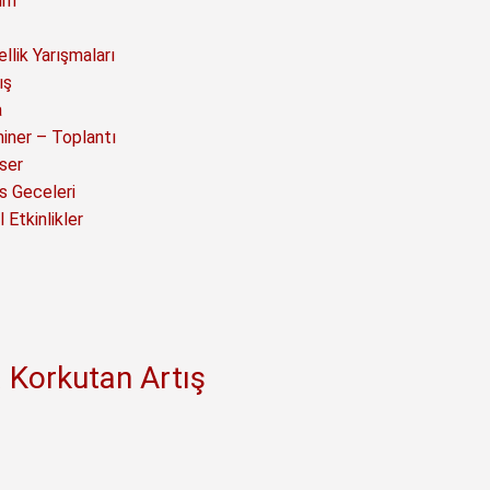
ım
llik Yarışmaları
ış
a
iner – Toplantı
ser
s Geceleri
 Etkinlikler
 Korkutan Artış