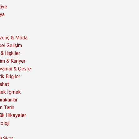
kiye
ya
şveriş & Moda
sel Gelişim
& İlişkiler
im & Kariyer
vanlar & Çevre
ik Bilgiler
ahat
ek İçmek
ırakanlar
n Tarih
ük Hikayeler
oloji
ı Skor