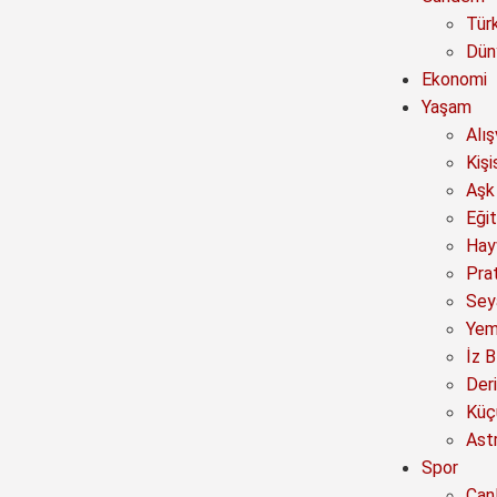
Tür
Dün
Ekonomi
Yaşam
Alı
Kişi
Aşk 
Eğit
Hay
Prat
Sey
Yem
İz B
Deri
Küç
Astr
Spor
Canl