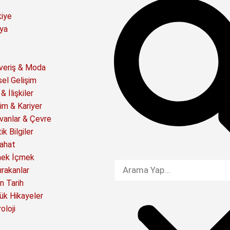
kiye
ya
şveriş & Moda
sel Gelişim
& İlişkiler
im & Kariyer
vanlar & Çevre
ik Bilgiler
ahat
ek İçmek
ırakanlar
n Tarih
ük Hikayeler
oloji