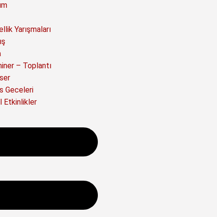
ım
llik Yarışmaları
ış
a
iner – Toplantı
ser
s Geceleri
 Etkinlikler