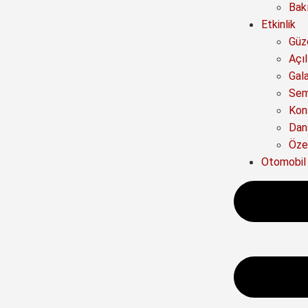
Bak
Etkinlik
Güze
Açıl
Gal
Sem
Kon
Dan
Özel
Otomobil