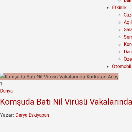
Bak
Etkinlik
Güze
Açıl
Gal
Sem
Kon
Dan
Özel
Otomobil
1
Dünya
Komşuda Batı Nil Virüsü Vakalarında
Yazar:
Derya Eskiyapan