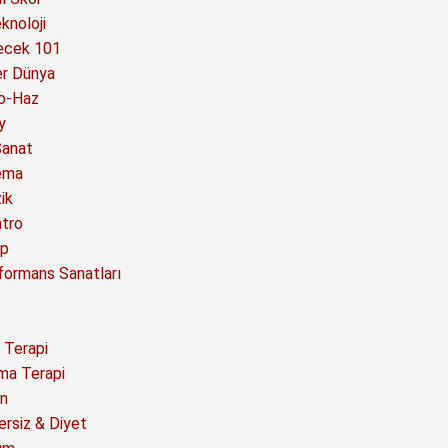
knoloji
ecek 101
er Dünya
o-Haz
y
Sanat
ema
ik
atro
ap
formans Sanatları
 Terapi
ma Terapi
n
ersiz & Diyet