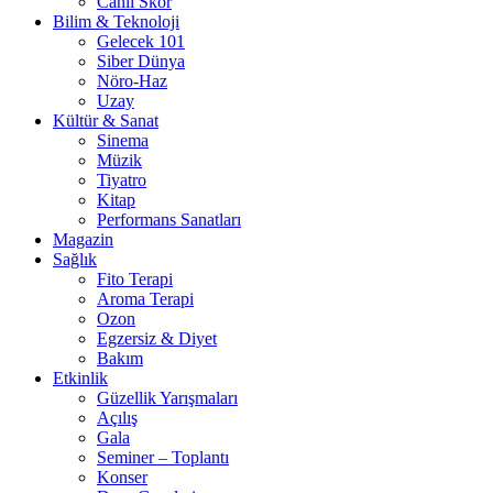
Canlı Skor
Bilim & Teknoloji
Gelecek 101
Siber Dünya
Nöro-Haz
Uzay
Kültür & Sanat
Sinema
Müzik
Tiyatro
Kitap
Performans Sanatları
Magazin
Sağlık
Fito Terapi
Aroma Terapi
Ozon
Egzersiz & Diyet
Bakım
Etkinlik
Güzellik Yarışmaları
Açılış
Gala
Seminer – Toplantı
Konser